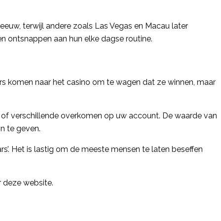
eeuw, terwijl andere zoals Las Vegas en Macau later
en ontsnappen aan hun elke dagse routine.
ers komen naar het casino om te wagen dat ze winnen, maar
en of verschillende overkomen op uw account. De waarde van
in te geven.
ars’. Het is lastig om de meeste mensen te laten beseffen
ar deze website.