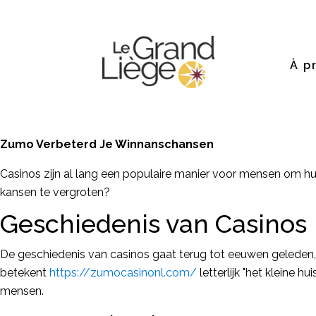
À p
Zumo Verbeterd Je Winnanschansen
Casinos zijn al lang een populaire manier voor mensen om hu
kansen te vergroten?
Geschiedenis van Casinos
De geschiedenis van casinos gaat terug tot eeuwen geleden, to
betekent
https://zumocasinonl.com/
letterlijk "het kleine 
mensen.