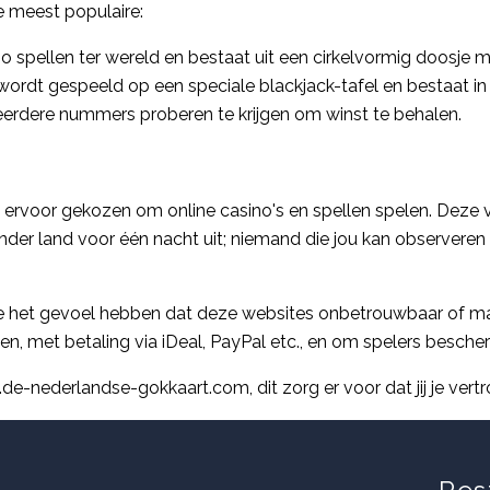
de meest populaire:
o spellen ter wereld en bestaat uit een cirkelvormig doosje 
ordt gespeeld op een speciale blackjack-tafel en bestaat in 
meerdere nummers proberen te krijgen om winst te behalen.
rvoor gekozen om online casino's en spellen spelen. Deze v
 ander land voor één nacht uit; niemand die jou kan observeren t
ze het gevoel hebben dat deze websites onbetrouwbaar of ma
n, met betaling via iDeal, PayPal etc., en om spelers bescher
de-nederlandse-gokkaart.com, dit zorg er voor dat jij je vert