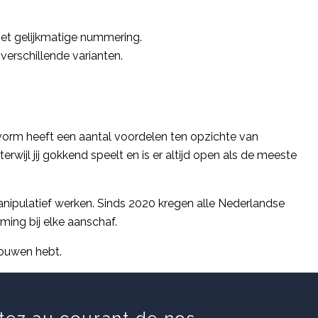
met gelijkmatige nummering.
verschillende varianten.
orm heeft een aantal voordelen ten opzichte van
erwijl jij gokkend speelt en is er altijd open als de meeste
nipulatief werken. Sinds 2020 kregen alle Nederlandse
ming bij elke aanschaf.
rouwen hebt.