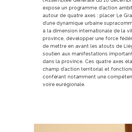
l’Assemblée Générale du 16 décembre
expose un programme d’action ambiti
autour de quatre axes : placer Le G
d’une dynamique urbaine supracommu
à la dimension internationale de la vil
province, développer une force fédér
de mettre en avant les atouts de Liè
soutien aux manifestations importan
dans la province. Ces quatre axes éla
champ d’action territorial et fonctionn
conférant notamment une compétenc
voire eurégionale.