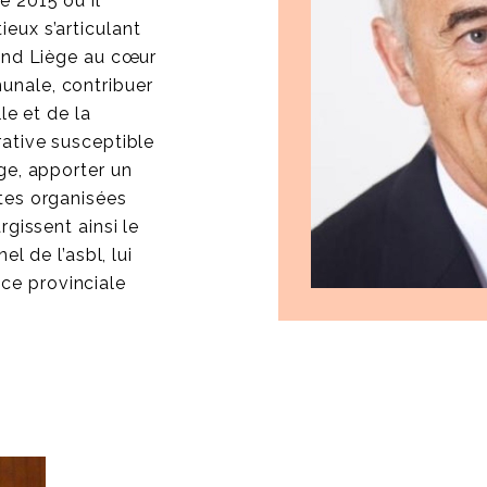
 2015 où il
eux s’articulant
rand Liège au cœur
nale, contribuer
le et de la
ative susceptible
ge, apporter un
tes organisées
rgissent ainsi le
el de l’asbl, lui
e provinciale