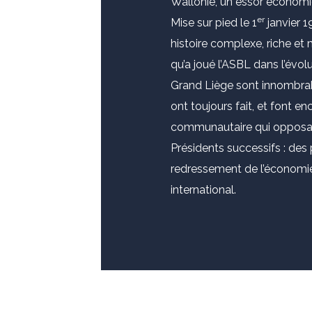
Wallonie, un essor économi
er
Mise sur pied le 1
janvier 1
histoire complexe, riche et
qu’a joué l’ASBL dans l’évol
Grand Liège sont innombrabl
ont toujours fait, et font en
communautaire qui opposa l
Présidents successifs : des
redressement de l’économie,
international.