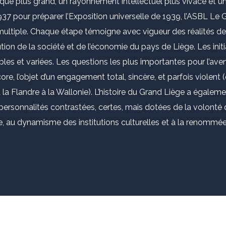
que plus grand, un rayonnement intellectuel plus vivace et 
937 pour préparer l’Exposition universelle de 1939, l’ASBL Le
 multiple. Chaque étape témoigne avec vigueur des réalités de 
ution de la société et de l’économie du pays de Liège. Les initi
es et variées. Les questions les plus importantes pour l’aven
core, l’objet d’un engagement total, sincère, et parfois violent 
a Flandre à la Wallonie). L’histoire du Grand Liège a égalem
 personnalités contrastées, certes, mais dotées de la volonté 
 au dynamisme des institutions culturelles et à la renommée 