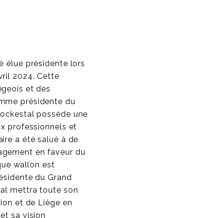
é élue présidente lors
ril 2024. Cette
égeois et des
emme présidente du
bockestal possède une
ux professionnels et
ire a été salué à de
agement en faveur du
ue wallon est
résidente du Grand
tal mettra toute son
gion et de Liège en
et sa vision