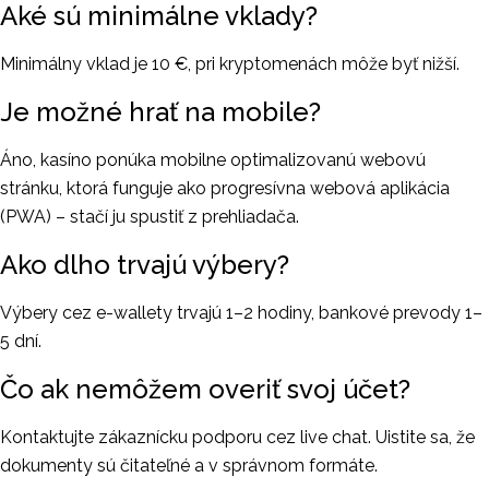
Aké sú minimálne vklady?
Minimálny vklad je 10 €, pri kryptomenách môže byť nižší.
Je možné hrať na mobile?
Áno, kasíno ponúka mobilne optimalizovanú webovú
stránku, ktorá funguje ako progresívna webová aplikácia
(PWA) – stačí ju spustiť z prehliadača.
Ako dlho trvajú výbery?
Výbery cez e-wallety trvajú 1–2 hodiny, bankové prevody 1–
5 dní.
Čo ak nemôžem overiť svoj účet?
Kontaktujte zákaznícku podporu cez live chat. Uistite sa, že
dokumenty sú čitateľné a v správnom formáte.