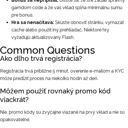
Bonus sa nepripísal:
Uistite sa, že ste zadali správny
gamdom code a že váš vklad spĺňa minimálnu sumu
pre bonus.
Hra sa nenačítava:
Skúste obnoviť stránku, vymazať
cache alebo použiť iný prehliadač. Niektoré hry
vyžadujú aktualizovaný Flash.
Common Questions
Ako dlho trvá registrácia?
Registrácia trvá približne 5 minút, overenie e-mailom a KYC
môže predĺžiť proces na niekoľko hodín až deň.
Môžem použiť rovnaký promo kód
viackrát?
Nie, promo kódy sú zvyčajne viazané na prvý vklad a nie sú
opakovateľné.