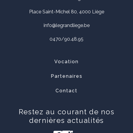
Place Saint-Michel 80, 4000 Liège
info@legrandliege.be
0470/90.48.95
Vocation
Partenaires
Contact
Restez au courant de nos
dernières actualités