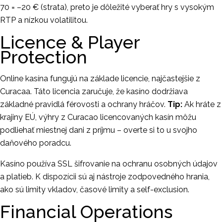
70 = –20 € (strata), preto je dôležité vyberať hry s vysokým
RTP a nízkou volatilitou.
Licence & Player
Protection
Online kasína fungujú na základe licencie, najčastejšie z
Curacaa. Táto licencia zaručuje, že kasíno dodržiava
základné pravidlá férovosti a ochrany hráčov.
Tip:
Ak hráte z
krajiny EÚ, výhry z Curacao licencovaných kasín môžu
podliehať miestnej dani z príjmu – overte si to u svojho
daňového poradcu.
Kasíno používa SSL šifrovanie na ochranu osobných údajov
a platieb. K dispozícii sú aj nástroje zodpovedného hrania,
ako sú limity vkladov, časové limity a self-exclusion.
Financial Operations