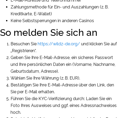
E-Mail-Adresse und Telefonnummer
Zahlungsmethode für Ein- und Auszahlungen (z. B.
Kreditkarte, E-Wallet)
Keine Selbstsperrungen in anderen Casinos
So melden Sie sich an
Besuchen Sie
https://wildz-de.org/
und klicken Sie auf
„Registrieren“.
Geben Sie Ihre E-Mail-Adresse, ein sicheres Passwort
und Ihre persönlichen Daten ein (Vorname, Nachname,
Geburtsdatum, Adresse).
Wählen Sie Ihre Währung (z. B. EUR).
Bestätigen Sie Ihre E-Mail-Adresse über den Link, den
Sie per E-Mail erhalten.
Führen Sie die KYC-Verifizierung durch: Laden Sie ein
Foto Ihres Ausweises und ggf. eines Adressnachweises
hoch.