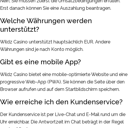
Nein, Sie müssen zuerst die Umsatzbedingungen erfüllen.
Erst danach können Sie eine Auszahlung beantragen.
Welche Währungen werden
unterstützt?
Wildz Casino unterstützt hauptsächlich EUR. Andere
Währungen sind je nach Konto möglich.
Gibt es eine mobile App?
Wildz Casino bietet eine mobile-optimierte Website und eine
progressive Web-App (PWA). Sie können die Seite über den
Browser aufrufen und auf dem Startbildschirm speichern.
Wie erreiche ich den Kundenservice?
Der Kundenservice ist per Live-Chat und E-Mail rund um die
Uhr erreichbar. Die Antwortzeit im Chat beträgt in der Regel