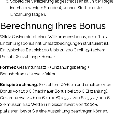
Sobald die Verifizierung abgeschlossen ist (in der Regel
innerhalb weniger Stunden), können Sie Ihre erste
Einzahlung tätigen.
Berechnung Ihres Bonus
Wildz Casino bietet einen Willkommensbonus, der oft als
Einzahlungsbonus mit Umsatzbedingungen strukturiert ist.
Ein typisches Beispiel: 100 % bis zu 200 € mit 35-fachem
Umsatz (Einzahlung + Bonus).
Formel:
Gesamtumsatz = (Einzahlungsbetrag +
Bonusbetrag) × Umsatzfaktor
Beispielrechnung:
Sie zahlen 100 € ein und erhalten einen
Bonus von 100 € (maximaler Bonus bei 100 € Einzahlung).
Gesamtumsatz = (100 € + 100 €) × 35 = 200 € × 35 = 7.000 €.
Sie müssen also Wetten im Gesamtwert von 7.000 €
platzieren, bevor Sie eine Auszahlung beantragen können.