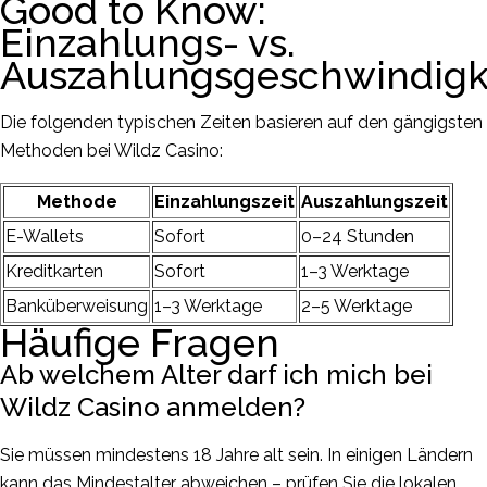
Good to Know:
Einzahlungs- vs.
Auszahlungsgeschwindigk
Die folgenden typischen Zeiten basieren auf den gängigsten
Methoden bei Wildz Casino:
Methode
Einzahlungszeit
Auszahlungszeit
E-Wallets
Sofort
0–24 Stunden
Kreditkarten
Sofort
1–3 Werktage
Banküberweisung
1–3 Werktage
2–5 Werktage
Häufige Fragen
Ab welchem Alter darf ich mich bei
Wildz Casino anmelden?
Sie müssen mindestens 18 Jahre alt sein. In einigen Ländern
kann das Mindestalter abweichen – prüfen Sie die lokalen