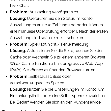
Live-Chat.
Problem:
Auszahlung verzögert sich.
Lösung:
Überprüfen Sie den Status im Konto.
Auszahlungen an neue Zahlungsmethoden können
eine manuelle Überprüfung erfordern. Nach der ersten
Auszahlung sind spätere meist schneller.
Problem:
Spiel lädt nicht / Fehlermeldung.
Lösung:
Aktualisieren Sie die Seite, löschen Sie den
Cache oder wechseln Sie zu einem anderen Browser.
Wildz Casino funktioniert als progressive Web-App
(PWA), Sie können es über den Browser starten.
Problem:
Selbstausschluss oder
verantwortungsvolles Spielen.
Lösung:
Nutzen Sie die Einstellungen im Konto, um
Einzahlungslimits oder eine Selbstsperre einzurichten.
Bei Bedarf wenden Sie sich an den Kundenservice.