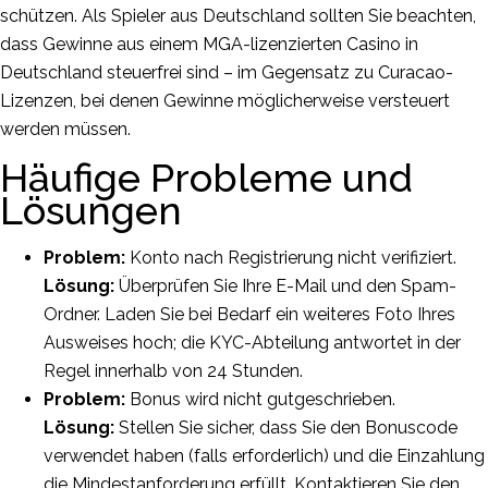
schützen. Als Spieler aus Deutschland sollten Sie beachten,
dass Gewinne aus einem MGA-lizenzierten Casino in
Deutschland steuerfrei sind – im Gegensatz zu Curacao-
Lizenzen, bei denen Gewinne möglicherweise versteuert
werden müssen.
Häufige Probleme und
Lösungen
Problem:
Konto nach Registrierung nicht verifiziert.
Lösung:
Überprüfen Sie Ihre E-Mail und den Spam-
Ordner. Laden Sie bei Bedarf ein weiteres Foto Ihres
Ausweises hoch; die KYC-Abteilung antwortet in der
Regel innerhalb von 24 Stunden.
Problem:
Bonus wird nicht gutgeschrieben.
Lösung:
Stellen Sie sicher, dass Sie den Bonuscode
verwendet haben (falls erforderlich) und die Einzahlung
die Mindestanforderung erfüllt. Kontaktieren Sie den