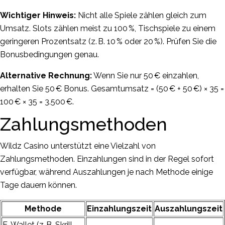
Wichtiger Hinweis:
Nicht alle Spiele zählen gleich zum
Umsatz. Slots zählen meist zu 100 %, Tischspiele zu einem
geringeren Prozentsatz (z. B. 10 % oder 20 %). Prüfen Sie die
Bonusbedingungen genau.
Alternative Rechnung:
Wenn Sie nur 50 € einzahlen,
erhalten Sie 50 € Bonus. Gesamtumsatz = (50 € + 50 €) × 35 =
100 € × 35 = 3.500 €.
Zahlungsmethoden
Wildz Casino unterstützt eine Vielzahl von
Zahlungsmethoden. Einzahlungen sind in der Regel sofort
verfügbar, während Auszahlungen je nach Methode einige
Tage dauern können.
Methode
Einzahlungszeit
Auszahlungszeit
E-Wallet (z. B. Skrill,