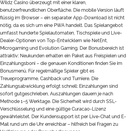
Wildz Casino überzeugt mit einer klaren,
benutzerfreundlichen Oberfläche. Die mobile Version läuft
flüssig im Browser – ein separater App-Download ist nicht
nötig, da es sich um eine PWA handelt. Das Spielangebot
umfasst hunderte Spielautomaten, Tischspiele und Live-
Dealer-Optionen von Top-Entwicklern wie NetEnt,
Microgaming und Evolution Gaming. Der Bonusbereich ist
attraktiv: Neukunden erhalten ein Paket aus Freispielen und
Einzahlungsboni – die genauen Konditionen finden Sie im
Bonusmenü. Für regelmäßige Spieler gibt es
Treueprogramme, Cashback und Turniere. Die
Zahlungsabwicklung erfolgt schnell: Einzahlungen sind
sofort gutgeschrieben, Auszahlungen dauern je nach
Methode 1–5 Werktage. Die Sicherheit wird durch SSL-
Verschlüsselung und eine gültige Curacao-Lizenz
gewährleistet. Der Kundensupport ist per Live-Chat und E-
Mail rund um die Uhr erreichbar – hilfreich bei Fragen zu