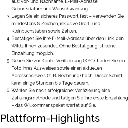
aus: Vor- und Nachname, E-Mail-Adresse,
Geburtsdatum und Wunschwährung.
Legen Sie ein sicheres Passwort fest – verwenden Sie
mindestens 8 Zeichen, inklusive Groß- und
Kleinbuchstaben sowie Zahlen.
Bestätigen Sie Ihre E-Mail-Adresse über den Link, den
Wildz Ihnen zusendet. Ohne Bestätigung ist keine
Einzahlung möglich.
Gehen Sie zur Konto-Verifizierung (KYC): Laden Sie ein
Foto Ihres Ausweises sowie einen aktuellen
Adressnachweis (z. B. Rechnung) hoch. Dieser Schritt
kann einige Stunden bis Tage dauern.
Wählen Sie nach erfolgreicher Verifizierung eine
Zahlungsmethode und tätigen Sie Ihre erste Einzahlung
– das Willkommenspaket wartet auf Sie.
Plattform-Highlights