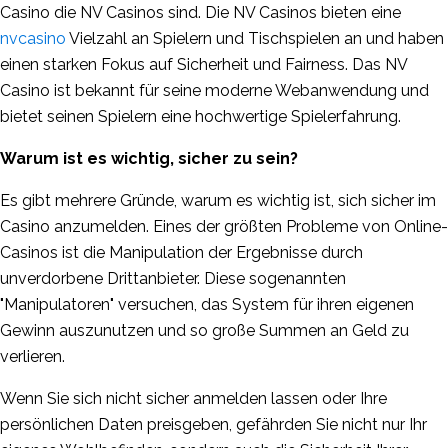
Casino die NV Casinos sind. Die NV Casinos bieten eine
nvcasino
Vielzahl an Spielern und Tischspielen an und haben
einen starken Fokus auf Sicherheit und Fairness. Das NV
Casino ist bekannt für seine moderne Webanwendung und
bietet seinen Spielern eine hochwertige Spielerfahrung.
Warum ist es wichtig, sicher zu sein?
Es gibt mehrere Gründe, warum es wichtig ist, sich sicher im
Casino anzumelden. Eines der größten Probleme von Online-
Casinos ist die Manipulation der Ergebnisse durch
unverdorbene Drittanbieter. Diese sogenannten
"Manipulatoren" versuchen, das System für ihren eigenen
Gewinn auszunutzen und so große Summen an Geld zu
verlieren.
Wenn Sie sich nicht sicher anmelden lassen oder Ihre
persönlichen Daten preisgeben, gefährden Sie nicht nur Ihr