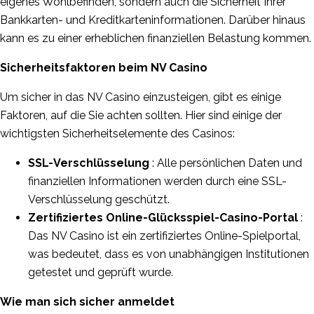
eigenes Wohlbefinden, sondern auch die Sicherheit Ihrer
Bankkarten- und Kreditkarteninformationen. Darüber hinaus
kann es zu einer erheblichen finanziellen Belastung kommen.
Sicherheitsfaktoren beim NV Casino
Um sicher in das NV Casino einzusteigen, gibt es einige
Faktoren, auf die Sie achten sollten. Hier sind einige der
wichtigsten Sicherheitselemente des Casinos:
SSL-Verschlüsselung
: Alle persönlichen Daten und
finanziellen Informationen werden durch eine SSL-
Verschlüsselung geschützt.
Zertifiziertes Online-Glücksspiel-Casino-Portal
:
Das NV Casino ist ein zertifiziertes Online-Spielportal,
was bedeutet, dass es von unabhängigen Institutionen
getestet und geprüft wurde.
Wie man sich sicher anmeldet