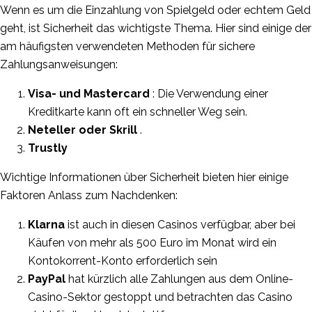
Wenn es um die Einzahlung von Spielgeld oder echtem Geld
geht, ist Sicherheit das wichtigste Thema. Hier sind einige der
am häufigsten verwendeten Methoden für sichere
Zahlungsanweisungen:
Visa- und Mastercard
: Die Verwendung einer
Kreditkarte kann oft ein schneller Weg sein.
Neteller oder Skrill
.
Trustly
Wichtige Informationen über Sicherheit bieten hier einige
Faktoren Anlass zum Nachdenken:
Klarna
ist auch in diesen Casinos verfügbar, aber bei
Käufen von mehr als 500 Euro im Monat wird ein
Kontokorrent-Konto erforderlich sein
PayPal
hat kürzlich alle Zahlungen aus dem Online-
Casino-Sektor gestoppt und betrachten das Casino