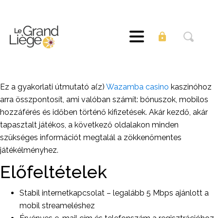
Ez a gyakorlati útmutató a(z)
Wazamba casino
kaszinóhoz
arra összpontosít, ami valóban számít: bónuszok, mobilos
hozzáférés és időben történő kifizetések. Akár kezdő, akár
tapasztalt játékos, a következő oldalakon minden
szükséges információt megtalál a zökkenőmentes
játékélményhez.
Előfeltételek
Stabil internetkapcsolat – legalább 5 Mbps ajánlott a
mobil streameléshez