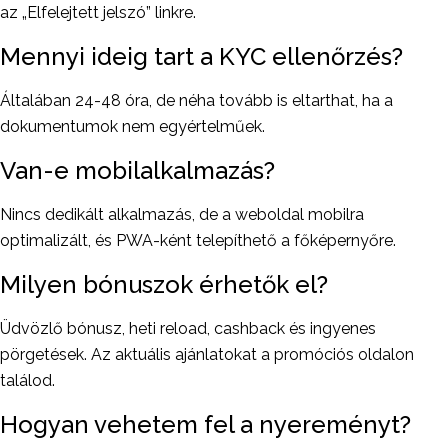
az „Elfelejtett jelszó” linkre.
Mennyi ideig tart a KYC ellenőrzés?
Általában 24-48 óra, de néha tovább is eltarthat, ha a
dokumentumok nem egyértelműek.
Van-e mobilalkalmazás?
Nincs dedikált alkalmazás, de a weboldal mobilra
optimalizált, és PWA-ként telepíthető a főképernyőre.
Milyen bónuszok érhetők el?
Üdvözlő bónusz, heti reload, cashback és ingyenes
pörgetések. Az aktuális ajánlatokat a promóciós oldalon
találod.
Hogyan vehetem fel a nyereményt?