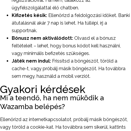
regisztrációval. Ha nem, találkozz az
ügyfélszolgálattal élő chatben.
Kifizetés késik:
Ellenőrizd a feldolgozási időket. Banki
átutalásnál akár 7 nap is lehet. Ha túllépi, írj a
supportnak.
Bónusz nem aktiválódott:
Olvasd el a bónusz
feltételeit – lehet, hogy bonus kódot kell használni,
vagy minimális befizetés szükséges.
Játék nem indul:
Frissítsd a böngészőt, töröld a
cache-t, vagy próbálj másik böngészőt. Ha továbbra
sem megy, használd a mobil verziót.
Gyakori kérdések
Mi a teendő, ha nem működik a
Wazamba belépés?
Ellenőrizd az internetkapcsolatot, próbálj másik böngészőt,
vagy töröld a cookie-kat. Ha továbbra sem sikerül, kattints