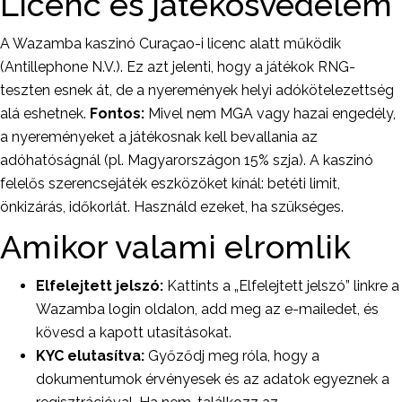
Licenc és játékosvédelem
A Wazamba kaszinó Curaçao-i licenc alatt működik
(Antillephone N.V.). Ez azt jelenti, hogy a játékok RNG-
teszten esnek át, de a nyeremények helyi adókötelezettség
alá eshetnek.
Fontos:
Mivel nem MGA vagy hazai engedély,
a nyereményeket a játékosnak kell bevallania az
adóhatóságnál (pl. Magyarországon 15% szja). A kaszinó
felelős szerencsejáték eszközöket kínál: betéti limit,
önkizárás, időkorlát. Használd ezeket, ha szükséges.
Amikor valami elromlik
Elfelejtett jelszó:
Kattints a „Elfelejtett jelszó” linkre a
Wazamba login oldalon, add meg az e-mailedet, és
kövesd a kapott utasításokat.
KYC elutasítva:
Győződj meg róla, hogy a
dokumentumok érvényesek és az adatok egyeznek a