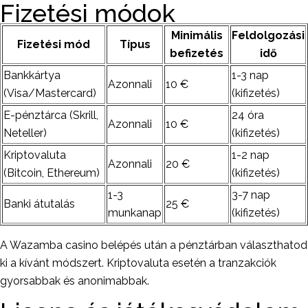
Fizetési módok
Minimális
Feldolgozási
Fizetési mód
Típus
befizetés
idő
Bankkártya
1-3 nap
Azonnali
10 €
(Visa/Mastercard)
(kifizetés)
E-pénztárca (Skrill,
24 óra
Azonnali
10 €
Neteller)
(kifizetés)
Kriptovaluta
1-2 nap
Azonnali
20 €
(Bitcoin, Ethereum)
(kifizetés)
1-3
3-7 nap
Banki átutalás
25 €
munkanap
(kifizetés)
A Wazamba casino belépés után a pénztárban választhatod
ki a kívánt módszert. Kriptovaluta esetén a tranzakciók
gyorsabbak és anonimabbak.