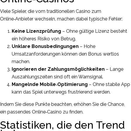
Viele Spieler, die vom traditionellen Casino zum
Online‑Anbieter wechseln, machen dabei typische Fehler:
Keine Lizenzprüfung
– Ohne gültige Lizenz besteht
ein höheres Risiko von Betrug.
Unklare Bonusbedingungen
– Hohe
Umsatzanforderungen können den Bonus wertlos
machen.
Ignorieren der Zahlungsmöglichkeiten
– Lange
Auszahlungszeiten sind oft ein Warnsignal.
Mangelnde Mobile‑Optimierung
– Ohne stabile App
kann das Spiel unterwegs frustrierend werden.
Indem Sie diese Punkte beachten, erhöhen Sie die Chance,
ein passendes Online‑Casino zu finden.
Statistiken, die den Trend