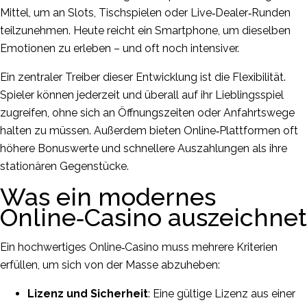
Mittel, um an Slots, Tischspielen oder Live‑Dealer‑Runden
teilzunehmen. Heute reicht ein Smartphone, um dieselben
Emotionen zu erleben – und oft noch intensiver.
Ein zentraler Treiber dieser Entwicklung ist die Flexibilität.
Spieler können jederzeit und überall auf ihr Lieblingsspiel
zugreifen, ohne sich an Öffnungszeiten oder Anfahrtswege
halten zu müssen. Außerdem bieten Online‑Plattformen oft
höhere Bonuswerte und schnellere Auszahlungen als ihre
stationären Gegenstücke.
Was ein modernes
Online‑Casino auszeichnet
Ein hochwertiges Online‑Casino muss mehrere Kriterien
erfüllen, um sich von der Masse abzuheben:
Lizenz und Sicherheit
: Eine gültige Lizenz aus einer