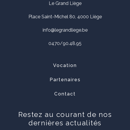
Le Grand Liège
Place Saint-Michel 80, 4000 Liège
info@legrandliege.be
0470/90.48.95
Vocation
Partenaires
Contact
Restez au courant de nos
dernières actualités