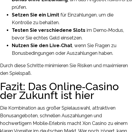
prüfen.
Setzen Sie ein Limit
für Einzahlungen, um die
Kontrolle zu behalten.
Testen Sie verschiedene Slots
im Demo‑Modus,
bevor Sie echtes Geld einsetzen.
Nutzen Sie den Live‑Chat
, wenn Sie Fragen zu
Bonusbedingungen oder Auszahlungen haben.
Durch diese Schritte minimieren Sie Risiken und maximieren
den Spielspaß.
Fazit: Das Online‑Casino
der Zukunft ist hier
Die Kombination aus großer Spielauswahl, attraktiven
Bonusangeboten, schnellen Auszahlungen und
hochwertigem Mobile‑Erlebnis macht Xon Casino zu einem
klaren Vorreiter im deutschen Markt. Wer noch zögert, kann