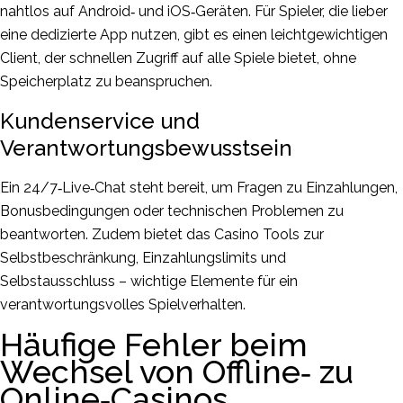
nahtlos auf Android‑ und iOS‑Geräten. Für Spieler, die lieber
eine dedizierte App nutzen, gibt es einen leichtgewichtigen
Client, der schnellen Zugriff auf alle Spiele bietet, ohne
Speicherplatz zu beanspruchen.
Kundenservice und
Verantwortungsbewusstsein
Ein 24/7‑Live‑Chat steht bereit, um Fragen zu Einzahlungen,
Bonusbedingungen oder technischen Problemen zu
beantworten. Zudem bietet das Casino Tools zur
Selbstbeschränkung, Einzahlungslimits und
Selbstausschluss – wichtige Elemente für ein
verantwortungsvolles Spielverhalten.
Häufige Fehler beim
Wechsel von Offline‑ zu
Online‑Casinos