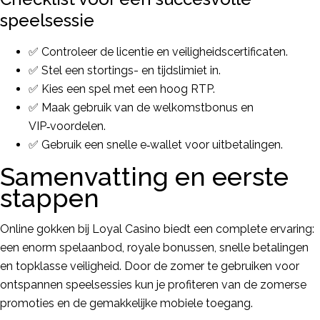
speelsessie
✅ Controleer de licentie en veiligheidscertificaten.
✅ Stel een stortings- en tijdslimiet in.
✅ Kies een spel met een hoog RTP.
✅ Maak gebruik van de welkomstbonus en
VIP‑voordelen.
✅ Gebruik een snelle e‑wallet voor uitbetalingen.
Samenvatting en eerste
stappen
Online gokken bij Loyal Casino biedt een complete ervaring:
een enorm spelaanbod, royale bonussen, snelle betalingen
en topklasse veiligheid. Door de zomer te gebruiken voor
ontspannen speelsessies kun je profiteren van de zomerse
promoties en de gemakkelijke mobiele toegang.