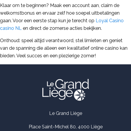
Klaar om te beginnen? Maak een account aan, claim de
welkomstbonus en ervaar zelf hoe soepel uitbetalingen
gaan. Voor een eerste stap kun je terecht op
Loyal Casino
casino NL
en direct de zomerse acties bekijken.
Onthoud: speel altijd verantwoord, stel limieten en geniet
van de spanning die alleen een kwalitatief online casino kan
bieden. Veel succes en een plezierige zomer!
Le Grand Liège
Place Saint-Michel 80, 4000 Liège