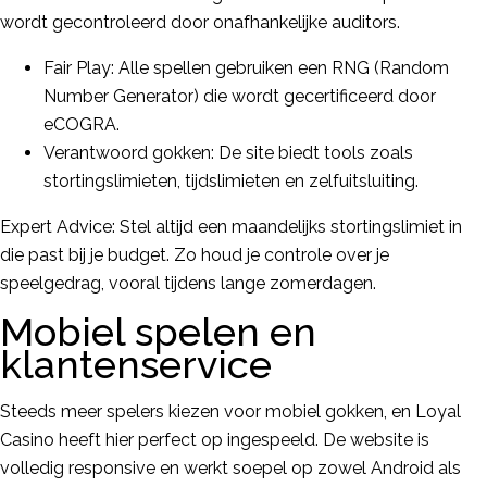
wordt gecontroleerd door onafhankelijke auditors.
Fair Play: Alle spellen gebruiken een RNG (Random
Number Generator) die wordt gecertificeerd door
eCOGRA.
Verantwoord gokken: De site biedt tools zoals
stortingslimieten, tijdslimieten en zelfuitsluiting.
Expert Advice: Stel altijd een maandelijks stortingslimiet in
die past bij je budget. Zo houd je controle over je
speelgedrag, vooral tijdens lange zomerdagen.
Mobiel spelen en
klantenservice
Steeds meer spelers kiezen voor mobiel gokken, en Loyal
Casino heeft hier perfect op ingespeeld. De website is
volledig responsive en werkt soepel op zowel Android als