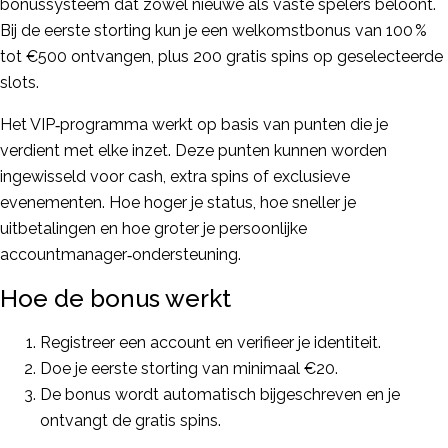
bonussysteem dat zowel nieuwe als vaste spelers beloont.
Bij de eerste storting kun je een welkomstbonus van 100 %
tot €500 ontvangen, plus 200 gratis spins op geselecteerde
slots.
Het VIP‑programma werkt op basis van punten die je
verdient met elke inzet. Deze punten kunnen worden
ingewisseld voor cash, extra spins of exclusieve
evenementen. Hoe hoger je status, hoe sneller je
uitbetalingen en hoe groter je persoonlijke
accountmanager‑ondersteuning.
Hoe de bonus werkt
Registreer een account en verifieer je identiteit.
Doe je eerste storting van minimaal €20.
De bonus wordt automatisch bijgeschreven en je
ontvangt de gratis spins.