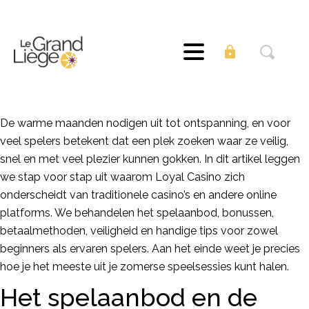
De warme maanden nodigen uit tot ontspanning, en voor
veel spelers betekent dat een plek zoeken waar ze veilig,
snel en met veel plezier kunnen gokken. In dit artikel leggen
we stap voor stap uit waarom Loyal Casino zich
onderscheidt van traditionele casino’s en andere online
platforms. We behandelen het spelaanbod, bonussen,
betaalmethoden, veiligheid en handige tips voor zowel
beginners als ervaren spelers. Aan het einde weet je precies
hoe je het meeste uit je zomerse speelsessies kunt halen.
Het spelaanbod en de