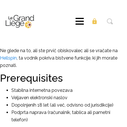
Ne glede na to, ali ste prvič obiskovalec ali se vračate na
Hellspin
, ta vodnik pokriva bistvene funkcije, ki jih morate
poznati.
Prerequisites
Stabilna internetna povezava
Veljaven elektronski naslov
Dopolnjenih 18 let (ali več, odvisno od jurisdikcije)
Podprta naprava (računalnik, tablica ali pametni
telefon)