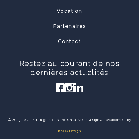
Vocation
Partenaires
Contact
Restez au courant de nos
dernières actualités
© 2025 Le Grand Liège • Tous droits réservés • Design & development by
KNOK Design