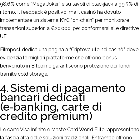
98,6 % come “Mega Joker” e su tavoli di blackjack a 99,5 % di
ritorno. Il feedback è positivo, ma il casinò ha dovuto
implementare un sistema KYC “on‑chain” per monitorare
transazioni superiori a €20 000, per conformarsi alle direttive
UE.
Filmpost dedica una pagina a “Criptovalute nei casinò”, dove
evidenzia le migliori piattaforme che offrono bonus
benvenuto in Bitcoin e garantiscono protezione dei fondi
tramite cold storage.
4. Sistemi di pagamento
bancari dedicati
(e‑banking, carte di
credito premium)
Le carte Visa Infinite e MasterCard World Elite rappresentano
la fascia alta delle soluzioni tradizionali. Entrambe offrono