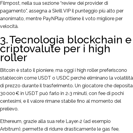
Filmpost, nella sua sezione “review dei provider di
pagamento”, assegna a Skrill VIP il punteggio più alto per
anonimato, mentre PayNPlay ottiene il voto migliore per
velocità.
3. Tecnologia blockchain e
criptovalute per i high
roller
Bitcoin è stato il pioniere, ma oggi i high roller preferiscono
stablecoin come USDT o USDC perché eliminano la volatilità
di prezzo durante il trasferimento. Un giocatore che deposita
30 000 € in USDT può farlo in 2‑3 minuti, con fee di pochi
centesimi, e il valore rimane stabile fino al momento del
prelievo.
Ethereum, grazie alla sua rete Layer‑2 (ad esempio
Arbitrum), permette di ridurre drasticamente le gas fee,