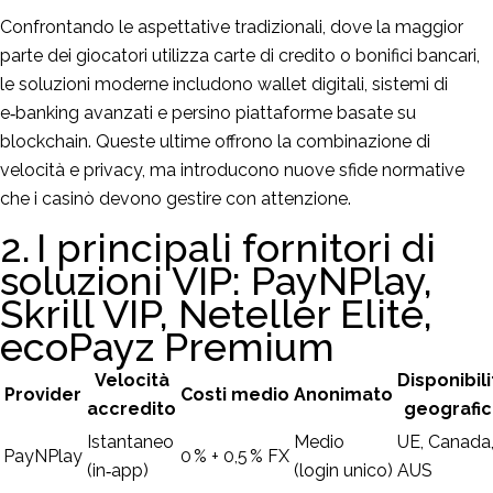
Confrontando le aspettative tradizionali, dove la maggior
parte dei giocatori utilizza carte di credito o bonifici bancari,
le soluzioni moderne includono wallet digitali, sistemi di
e‑banking avanzati e persino piattaforme basate su
blockchain. Queste ultime offrono la combinazione di
velocità e privacy, ma introducono nuove sfide normative
che i casinò devono gestire con attenzione.
2. I principali fornitori di
soluzioni VIP: PayNPlay,
Skrill VIP, Neteller Elite,
ecoPayz Premium
Velocità
Disponibili
Provider
Costi medio
Anonimato
accredito
geografic
Istantaneo
Medio
UE, Canada
PayNPlay
0 % + 0,5 % FX
(in‑app)
(login unico)
AUS