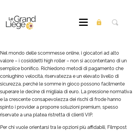
Nel mondo delle scommesse online, i giocatori ad alto
valore – i cosiddetti high roller – non si accontentano di un
semplice bonifico. Richiedono metodi di pagamento che
coniughino velocità, riservatezza e un elevato livello di
sicurezza, perché le somme in gioco possono facilmente
superare le decine di migliaia di euro. La pressione normativa
e la crescente consapevolezza dei rischi di frode hanno
spinto i provider a proporre soluzioni premium, spesso
riservate a una platea ristretta di clienti VIP.
Per chi vuole orientarsi tra le opzioni più affidabili, Filmpost