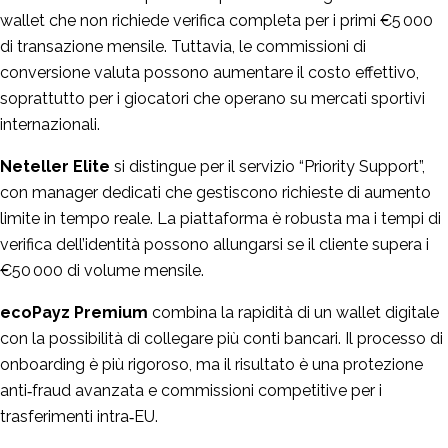
wallet che non richiede verifica completa per i primi €5 000
di transazione mensile. Tuttavia, le commissioni di
conversione valuta possono aumentare il costo effettivo,
soprattutto per i giocatori che operano su mercati sportivi
internazionali.
Neteller Elite
si distingue per il servizio “Priority Support”,
con manager dedicati che gestiscono richieste di aumento
limite in tempo reale. La piattaforma è robusta ma i tempi di
verifica dell’identità possono allungarsi se il cliente supera i
€50 000 di volume mensile.
ecoPayz Premium
combina la rapidità di un wallet digitale
con la possibilità di collegare più conti bancari. Il processo di
onboarding è più rigoroso, ma il risultato è una protezione
anti‑fraud avanzata e commissioni competitive per i
trasferimenti intra‑EU.