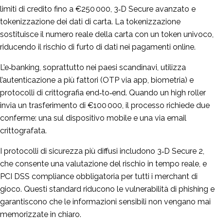
limiti di credito fino a €250 000, 3‑D Secure avanzato e
tokenizzazione dei dati di carta. La tokenizzazione
sostituisce il numero reale della carta con un token univoco,
riducendo il rischio di furto di dati nei pagamenti online.
L’e‑banking, soprattutto nei paesi scandinavi, utilizza
l’autenticazione a più fattori (OTP via app, biometria) e
protocolli di crittografia end‑to‑end. Quando un high roller
invia un trasferimento di €100 000, il processo richiede due
conferme: una sul dispositivo mobile e una via email
crittografata.
I protocolli di sicurezza più diffusi includono 3‑D Secure 2,
che consente una valutazione del rischio in tempo reale, e
PCI DSS compliance obbligatoria per tutti i merchant di
gioco. Questi standard riducono le vulnerabilità di phishing e
garantiscono che le informazioni sensibili non vengano mai
memorizzate in chiaro.