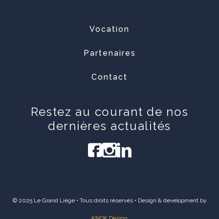
Vocation
Partenaires
Contact
Restez au courant de nos
dernières actualités
© 2025 Le Grand Liège • Tous droits réservés • Design & development by
KNOK Design