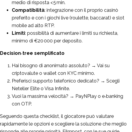
medio di risposta < 5 min.
Compatibilità
: integrazione con il proprio casinò
preferito e con i giochi live (roulette, baccarat) e slot
mobile ad alto RTP.
Limiti
: possibilità di aumentare i limiti su richiesta,
minimo di €20 000 per deposito.
Decision‑tree semplificato
Hai bisogno di anonimato assoluto? → Vai su
criptovalute o wallet con KYC minimo.
Preferisci supporto telefonico dedicato? → Scegli
Neteller Elite o Visa Infinite.
Vuoi la massima velocità? → PayNPlay o e‑banking
con OTP.
Seguendo questa checklist, il giocatore può valutare
rapidamente le opzioni e scegliere la soluzione che meglio
risponde alle proprie priorità. Filmpost, con le sue guide