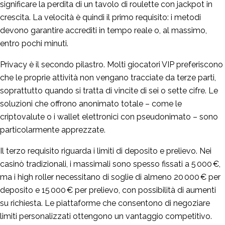
significare la perdita di un tavolo di roulette con jackpot in
crescita. La velocità è quindi il primo requisito: i metodi
devono garantire accrediti in tempo reale o, al massimo,
entro pochi minuti.
Privacy è il secondo pilastro. Molti giocatori VIP preferiscono
che le proprie attività non vengano tracciate da terze parti,
soprattutto quando si tratta di vincite di sei o sette cifre. Le
soluzioni che offrono anonimato totale – come le
criptovalute o i wallet elettronici con pseudonimato – sono
particolarmente apprezzate.
Il terzo requisito riguarda i limiti di deposito e prelievo. Nei
casinò tradizionali, i massimali sono spesso fissati a 5 000 €,
ma i high roller necessitano di soglie di almeno 20 000 € per
deposito e 15 000 € per prelievo, con possibilità di aumenti
su richiesta. Le piattaforme che consentono di negoziare
limiti personalizzati ottengono un vantaggio competitivo.