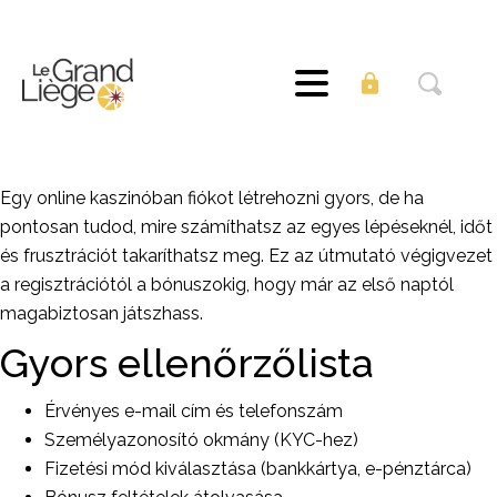
Egy online kaszinóban fiókot létrehozni gyors, de ha
pontosan tudod, mire számíthatsz az egyes lépéseknél, időt
és frusztrációt takaríthatsz meg. Ez az útmutató végigvezet
a regisztrációtól a bónuszokig, hogy már az első naptól
magabiztosan játszhass.
Gyors ellenőrzőlista
Érvényes e-mail cím és telefonszám
Személyazonosító okmány (KYC-hez)
Fizetési mód kiválasztása (bankkártya, e-pénztárca)