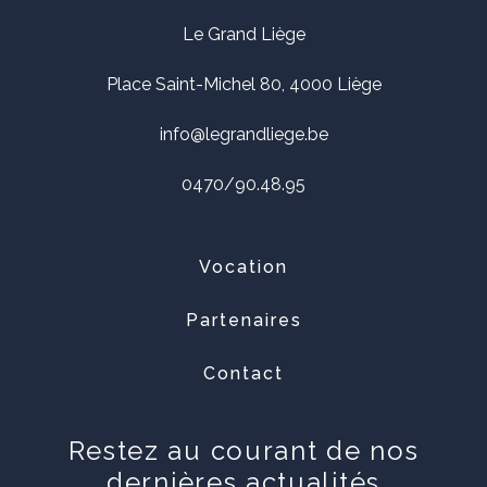
Le Grand Liège
Place Saint-Michel 80, 4000 Liège
info@legrandliege.be
0470/90.48.95
Vocation
Partenaires
Contact
Restez au courant de nos
dernières actualités