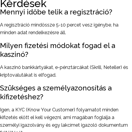
Kérdések
Mennyi időbe telik a regisztráció?
A regisztráció mindössze 5-10 percet vesz igénybe, ha
minden adat rendelkezésre áll.
Milyen fizetési módokat fogad el a
kaszinó?
A kaszinó bankkártyákat, e-pénztárcákat (Skrill, Neteller) és
kriptovalutákat is elfogad.
Szükséges a személyazonosítás a
kifizetéshez?
Igen, a KYC (Know Your Customer) folyamatot minden
kifizetés előtt el kell végezni, ami magában foglalja a
személyi igazolvány és egy lakcímet igazoló dokumentum