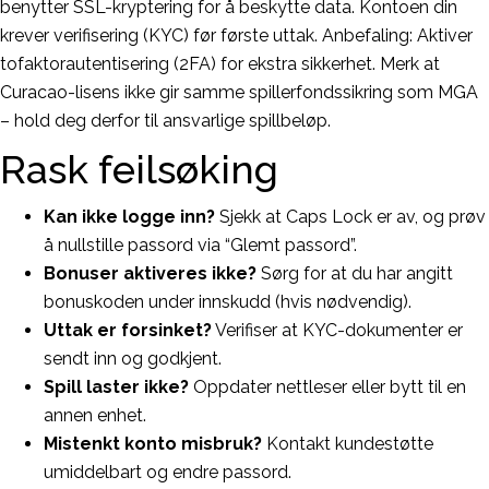
benytter SSL-kryptering for å beskytte data. Kontoen din
krever verifisering (KYC) før første uttak. Anbefaling: Aktiver
tofaktorautentisering (2FA) for ekstra sikkerhet. Merk at
Curacao-lisens ikke gir samme spillerfondssikring som MGA
– hold deg derfor til ansvarlige spillbeløp.
Rask feilsøking
Kan ikke logge inn?
Sjekk at Caps Lock er av, og prøv
å nullstille passord via “Glemt passord”.
Bonuser aktiveres ikke?
Sørg for at du har angitt
bonuskoden under innskudd (hvis nødvendig).
Uttak er forsinket?
Verifiser at KYC-dokumenter er
sendt inn og godkjent.
Spill laster ikke?
Oppdater nettleser eller bytt til en
annen enhet.
Mistenkt konto misbruk?
Kontakt kundestøtte
umiddelbart og endre passord.