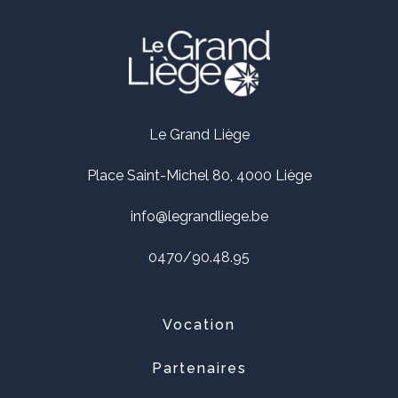
Le Grand Liège
Place Saint-Michel 80, 4000 Liège
info@legrandliege.be
0470/90.48.95
Vocation
Partenaires