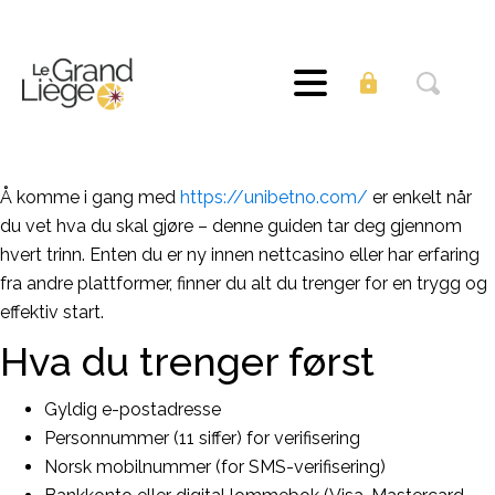
Å komme i gang med
https://unibetno.com/
er enkelt når
du vet hva du skal gjøre – denne guiden tar deg gjennom
hvert trinn. Enten du er ny innen nettcasino eller har erfaring
fra andre plattformer, finner du alt du trenger for en trygg og
effektiv start.
Hva du trenger først
Gyldig e-postadresse
Personnummer (11 siffer) for verifisering
Norsk mobilnummer (for SMS-verifisering)