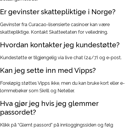
Er gevinster skattepliktige i Norge?
Gevinster fra Curacao-lisensierte casinoer kan være
skattepliktige. Kontakt Skatteetaten for veiledning.
Hvordan kontakter jeg kundestøtte?
Kundestøtte er tilgjengelig via live chat (24/7) og e-post.
Kan jeg sette inn med Vipps?
Foreløpig støttes Vipps ikke, men du kan bruke kort eller e-
lommebøker som Skrill og Neteller.
Hva gjør jeg hvis jeg glemmer
passordet?
Klikk på “Glemt passord” på innloggingssiden og følg