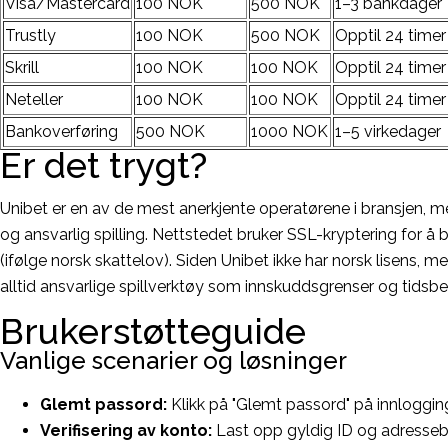
Visa/Mastercard
100 NOK
500 NOK
1–3 bankdager
Trustly
100 NOK
500 NOK
Opptil 24 timer
Skrill
100 NOK
100 NOK
Opptil 24 timer
Neteller
100 NOK
100 NOK
Opptil 24 timer
Bankoverføring
500 NOK
1000 NOK
1–5 virkedager
Er det trygt?
Unibet er en av de mest anerkjente operatørene i bransjen, me
og ansvarlig spilling. Nettstedet bruker SSL-kryptering for å be
(ifølge norsk skattelov). Siden Unibet ikke har norsk lisens
alltid ansvarlige spillverktøy som innskuddsgrenser og tidsbe
Brukerstøtteguide
Vanlige scenarier og løsninger
Glemt passord:
Klikk på "Glemt passord" på innloggings
Verifisering av konto:
Last opp gyldig ID og adressebevi