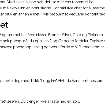
. Støtte kan hjelpe hvis det tar mer enn forventet tid.
u må skrive inn en bonuskode. Kontakt live chat for å løse det
er bruk en annen enhet. Hvis problemet vedvarer, kontakt tekn
et
Programmet har flere nivåer: Bronze, Silver, Gold og Platinum.
ok poeng, går du opp i nivå og får bedre fordeler. Typiske b
 raskere poengopptjening og bedre fordeler. VIP-medlemmer ka
gistrerte deg med. Klikk "Logg inn". Hvis du har glemt passord
nettleseren. Du trenger ikke å laste ned en app.