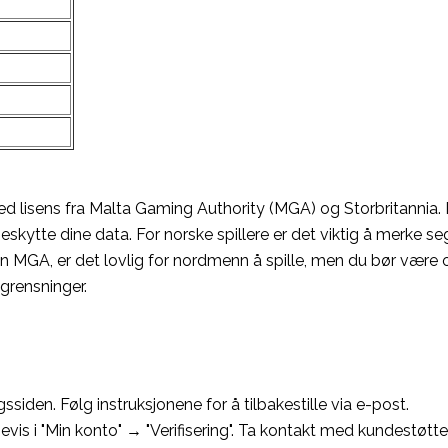
d lisens fra Malta Gaming Authority (MGA) og Storbritannia. De
skytte dine data. For norske spillere er det viktig å merke seg 
, men MGA, er det lovlig for nordmenn å spille, men du bør v
grensninger.
siden. Følg instruksjonene for å tilbakestille via e-post.
s i "Min konto" → "Verifisering". Ta kontakt med kundestøtte hv