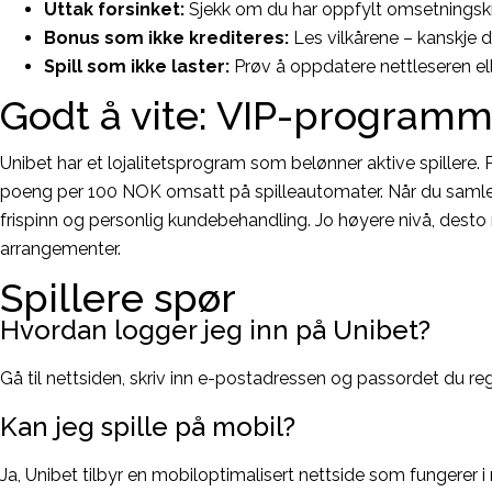
Uttak forsinket:
Sjekk om du har oppfylt omsetningskrav
Bonus som ikke krediteres:
Les vilkårene – kanskje d
Spill som ikke laster:
Prøv å oppdatere nettleseren ell
Godt å vite: VIP-programm
Unibet har et lojalitetsprogram som belønner aktive spillere. 
poeng per 100 NOK omsatt på spilleautomater. Når du samler n
frispinn og personlig kundebehandling. Jo høyere nivå, desto
arrangementer.
Spillere spør
Hvordan logger jeg inn på Unibet?
Gå til nettsiden, skriv inn e-postadressen og passordet du re
Kan jeg spille på mobil?
Ja, Unibet tilbyr en mobiloptimalisert nettside som fungerer i 