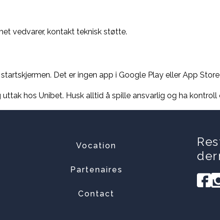
et vedvarer, kontakt teknisk støtte.
startskjermen. Det er ingen app i Google Play eller App Store
uttak hos Unibet. Husk alltid å spille ansvarlig og ha kontroll 
Res
Vocation
der
Partenaires
Contact