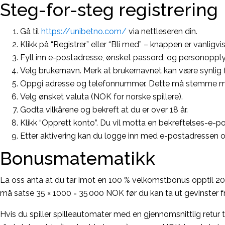
Steg-for-steg registrering
Gå til
https://unibetno.com/
via nettleseren din.
Klikk på “Registrer” eller “Bli med” – knappen er vanligvis
Fyll inn e-postadresse, ønsket passord, og personopplys
Velg brukernavn. Merk at brukernavnet kan være synlig f
Oppgi adresse og telefonnummer. Dette må stemme med o
Velg ønsket valuta (NOK for norske spillere).
Godta vilkårene og bekreft at du er over 18 år.
Klikk “Opprett konto”. Du vil motta en bekreftelses-e-pos
Etter aktivering kan du logge inn med e-postadressen og
Bonusmatematikk
La oss anta at du tar imot en 100 % velkomstbonus opptil 2
må satse 35 × 1000 = 35 000 NOK før du kan ta ut gevinster f
Hvis du spiller spilleautomater med en gjennomsnittlig retur 