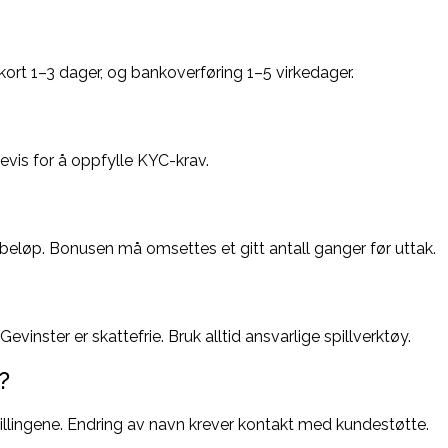
kort 1–3 dager, og bankoverføring 1–5 virkedager.
evis for å oppfylle KYC-krav.
t beløp. Bonusen må omsettes et gitt antall ganger før uttak.
. Gevinster er skattefrie. Bruk alltid ansvarlige spillverktøy.
?
llingene. Endring av navn krever kontakt med kundestøtte.