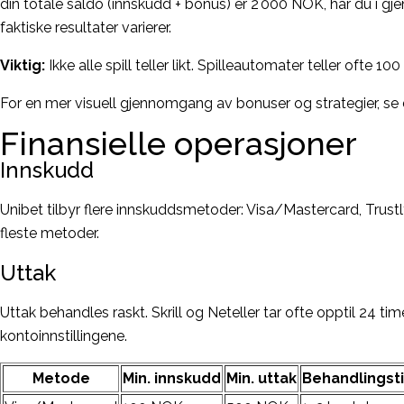
din totale saldo (innskudd + bonus) er 2 000 NOK, har du i gj
faktiske resultater varierer.
Viktig:
Ikke alle spill teller likt. Spilleautomater teller ofte 
For en mer visuell gjennomgang av bonuser og strategier, se
Finansielle operasjoner
Innskudd
Unibet tilbyr flere innskuddsmetoder: Visa/Mastercard, Trust
fleste metoder.
Uttak
Uttak behandles raskt. Skrill og Neteller tar ofte opptil 24 t
kontoinnstillingene.
Metode
Min. innskudd
Min. uttak
Behandlingsti