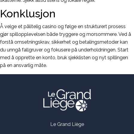
skattefrie. Sjekk alltid lisens og lokale regler.
Konklusjon
Å velge et pålitelig casino og følge en strukturert prosess
gjør spillopplevelsen både tryggere og morsommere. Ved å
forstå omsetningskrav, sikkerhet og betalingsmetoder kan
du unngå fallgruver og fokusere på underholdningen. Start
med å opprette en konto, bruk sjekklisten og nyt spillingen
på en ansvarlig måte.
Le Grand Liège