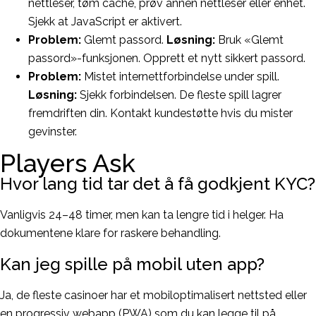
nettleser, tøm cache, prøv annen nettleser eller enhet.
Sjekk at JavaScript er aktivert.
Problem:
Glemt passord.
Løsning:
Bruk «Glemt
passord»-funksjonen. Opprett et nytt sikkert passord.
Problem:
Mistet internettforbindelse under spill.
Løsning:
Sjekk forbindelsen. De fleste spill lagrer
fremdriften din. Kontakt kundestøtte hvis du mister
gevinster.
Players Ask
Hvor lang tid tar det å få godkjent KYC?
Vanligvis 24–48 timer, men kan ta lengre tid i helger. Ha
dokumentene klare for raskere behandling.
Kan jeg spille på mobil uten app?
Ja, de fleste casinoer har et mobiloptimalisert nettsted eller
en progressiv webapp (PWA) som du kan legge til på