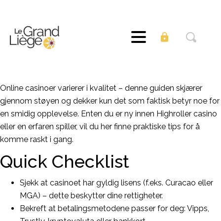
Online casinoer varierer i kvalitet – denne guiden skjærer
gjennom støyen og dekker kun det som faktisk betyr noe for
en smidig opplevelse. Enten du er ny innen Highroller casino
eller en erfaren spiller, vil du her finne praktiske tips for å
komme raskt i gang.
Quick Checklist
Sjekk at casinoet har gyldig lisens (f.eks. Curacao eller
MGA) – dette beskytter dine rettigheter.
Bekreft at betalingsmetodene passer for deg: Vipps,