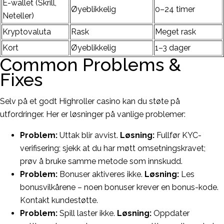
E-wallet (Skrill,
Øyeblikkelig
0–24 timer
Neteller)
Kryptovaluta
Rask
Meget rask
Kort
Øyeblikkelig
1–3 dager
Common Problems &
Fixes
Selv på et godt Highroller casino kan du støte på
utfordringer. Her er løsninger på vanlige problemer:
Problem:
Uttak blir avvist.
Løsning:
Fullfør KYC-
verifisering; sjekk at du har møtt omsetningskravet;
prøv å bruke samme metode som innskudd.
Problem:
Bonuser aktiveres ikke.
Løsning:
Les
bonusvilkårene – noen bonuser krever en bonus-kode.
Kontakt kundestøtte.
Problem:
Spill laster ikke.
Løsning:
Oppdater