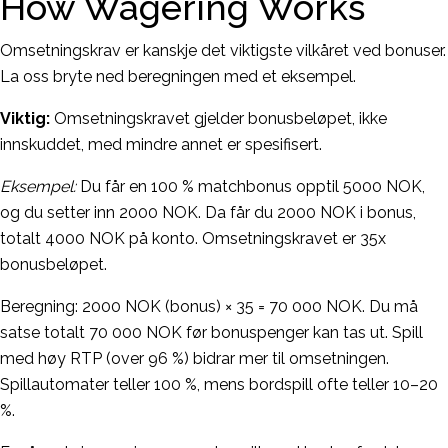
How Wagering Works
Omsetningskrav er kanskje det viktigste vilkåret ved bonuser.
La oss bryte ned beregningen med et eksempel.
Viktig:
Omsetningskravet gjelder bonusbeløpet, ikke
innskuddet, med mindre annet er spesifisert.
Eksempel:
Du får en 100 % matchbonus opptil 5000 NOK,
og du setter inn 2000 NOK. Da får du 2000 NOK i bonus,
totalt 4000 NOK på konto. Omsetningskravet er 35x
bonusbeløpet.
Beregning: 2000 NOK (bonus) × 35 = 70 000 NOK. Du må
satse totalt 70 000 NOK før bonuspenger kan tas ut. Spill
med høy RTP (over 96 %) bidrar mer til omsetningen.
Spillautomater teller 100 %, mens bordspill ofte teller 10–20
%.