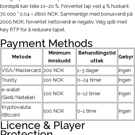
bordspill kan telle 10–20 %. Forventet tap ved 4 % huskant:
70 000 * 0,04 = 2800 NOK. Sammenlign med bonusverdi på
2000 NOK: forventet nettoverdi er negativ. Velg spill med
høy RTP for å redusere tapet.
Payment Methods
Minimum
Behandlingstid
Metode
Gebyr
innskudd
uttak
VISA/Mastercard
200 NOK
1–3 dager
Ingen
Trustly
100 NOK
0–24 timer
Ingen
e-wallet
100 NOK
0–12 timer
Ingen
(Skrill/Neteller)
Kryptovaluta
500 NOK
0–1 time
Ingen
(Bitcoin)
Licence & Player
Protection