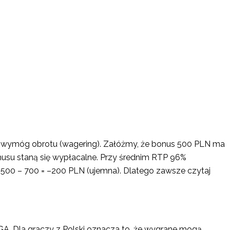
j wymóg obrotu (wagering). Załóżmy, że bonus 500 PLN ma
nusu staną się wypłacalne. Przy średnim RTP 96%
 500 – 700 = –200 PLN (ujemna). Dlatego zawsze czytaj
k MGA. Dla graczy z Polski oznacza to, że wygrane mogą