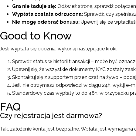
Gra nie ładuje się:
Odśwież stronę, sprawdź połączenie
Wypłata została odrzucona:
Sprawdź, czy spełniasz
Nie mogę odebrać bonusu:
Upewnij się, że wpłaciłe
Good to Know
Jeśli wypłata się opóźnia, wykonaj następujące kroki:
Sprawdź status w historii transakcji – może być oznacz
Upewnij się, że wszystkie dokumenty KYC zostały zaa
Skontaktuj się z supportem przez czat na żywo – podaj 
Jeśli nie otrzymasz odpowiedzi w ciągu 24h, wyślij e-m
Standardowy czas wypłaty to do 48h, w przypadku pr
FAQ
Czy rejestracja jest darmowa?
Tak, założenie konta jest bezpłatne. Wpłata jest wymagana 