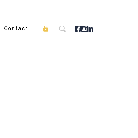
Contact