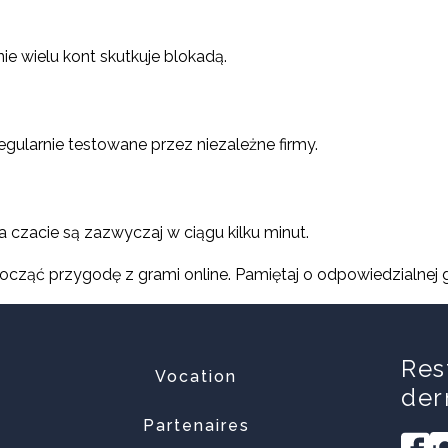
ie wielu kont skutkuje blokadą.
egularnie testowane przez niezależne firmy.
 czacie są zazwyczaj w ciągu kilku minut.
ząć przygodę z grami online. Pamiętaj o odpowiedzialnej grz
Res
Vocation
der
Partenaires