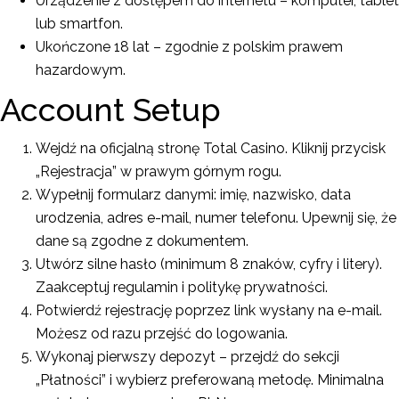
Urządzenie z dostępem do internetu – komputer, tablet
lub smartfon.
Ukończone 18 lat – zgodnie z polskim prawem
hazardowym.
Account Setup
Wejdź na oficjalną stronę Total Casino. Kliknij przycisk
„Rejestracja” w prawym górnym rogu.
Wypełnij formularz danymi: imię, nazwisko, data
urodzenia, adres e-mail, numer telefonu. Upewnij się, że
dane są zgodne z dokumentem.
Utwórz silne hasło (minimum 8 znaków, cyfry i litery).
Zaakceptuj regulamin i politykę prywatności.
Potwierdź rejestrację poprzez link wysłany na e-mail.
Możesz od razu przejść do logowania.
Wykonaj pierwszy depozyt – przejdź do sekcji
„Płatności” i wybierz preferowaną metodę. Minimalna