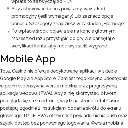
wpłata to zazwyczaj 20 PLN.
Aby aktywować bonus powitalny, wpisz kod
promocyjny (jeśli wymagany) lub zaznacz opcję
bonusu. Szczegóły znajdziesz w zakładce „Promocje”.
Po wpłacie środki pojawią się na koncie głównym.
Możesz od razu przystąpić do gry, ale pamiętaj o
weryfikacji konta, aby móc wypłacić wygrane.
Mobile App
Total Casino nie oferuje dedykowanej aplikacji w sklepie
Google Play ani App Store. Zamiast tego kasyno udostępnia
w pełni responsywną wersję mobilną oraz progresywną
aplikację webową (PWA). Aby z niej skorzystać, otwórz
przeglądarkę na smartfonie, wejdź na stronę Total Casino i
postępuj zgodnie z instrukcjami dodania skrótu do ekranu
głównego. Dzięki PWA otrzymasz powiadomienia push oraz
szybki dostęp bez ponownego logowania. Wersja mobilna