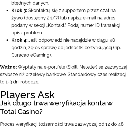
błędnych danych.
Krok 3:
Skontaktuj się z supportem przez czat na
żywo (dostępny 24/7) lub napisz e-mail na adres
podany w sekcji „Kontakt”. Podaj numer ID transakcji i
opisz problem.
Krok 4:
Jeśli odpowiedź nie nadejdzie w ciągu 48
godzin, zgłoś sprawę do jednostki certyfikującej (np.
Curacao eGaming).
Ważne:
Wypłaty na e-portfele (Skrill, Neteller) są zazwyczaj
szybsze niż przelewy bankowe. Standardowy czas realizacji
to 1-3 dni robocze.
Players Ask
Jak długo trwa weryfikacja konta w
Total Casino?
Proces weryfikacji tożsamości trwa zazwyczaj od 12 do 48