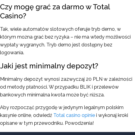
Czy mogę grać za darmo w Total
Casino?
Tak, wiele automatów slotowych oferuje tryb demo, w
którym można grać bez ryzyka – nie ma wtedy możliwości
wypłaty wygranych. Tryb demo jest dostępny bez
logowania.
Jaki jest minimalny depozyt?
Minimalny depozyt wynosi zazwyczaj 20 PLN w zależności
od metody płatności. W przypadku BLIK i przelewów
bankowych minimalna kwota może być niższa.
Aby rozpocząć przygodę w jedynym legalnym polskim
kasynie online, odwiedź
Total casino opinie
i wykonaj kroki
opisane w tym przewodniku. Powodzenia!