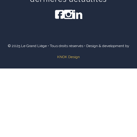
© 2025 Le Grand Liège • Tous droits réservés • Design & development by
KNOK Design