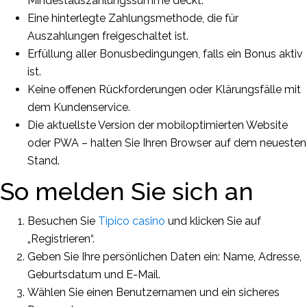
Mindestauszahlungssumme deckt.
Eine hinterlegte Zahlungsmethode, die für
Auszahlungen freigeschaltet ist.
Erfüllung aller Bonusbedingungen, falls ein Bonus aktiv
ist.
Keine offenen Rückforderungen oder Klärungsfälle mit
dem Kundenservice.
Die aktuellste Version der mobiloptimierten Website
oder PWA – halten Sie Ihren Browser auf dem neuesten
Stand.
So melden Sie sich an
Besuchen Sie
Tipico casino
und klicken Sie auf
„Registrieren“.
Geben Sie Ihre persönlichen Daten ein: Name, Adresse,
Geburtsdatum und E-Mail.
Wählen Sie einen Benutzernamen und ein sicheres