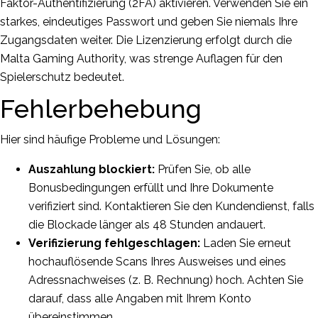
Faktor-Authentifizierung (2FA) aktivieren. Verwenden Sie ein
starkes, eindeutiges Passwort und geben Sie niemals Ihre
Zugangsdaten weiter. Die Lizenzierung erfolgt durch die
Malta Gaming Authority, was strenge Auflagen für den
Spielerschutz bedeutet.
Fehlerbehebung
Hier sind häufige Probleme und Lösungen:
Auszahlung blockiert:
Prüfen Sie, ob alle
Bonusbedingungen erfüllt und Ihre Dokumente
verifiziert sind. Kontaktieren Sie den Kundendienst, falls
die Blockade länger als 48 Stunden andauert.
Verifizierung fehlgeschlagen:
Laden Sie erneut
hochauflösende Scans Ihres Ausweises und eines
Adressnachweises (z. B. Rechnung) hoch. Achten Sie
darauf, dass alle Angaben mit Ihrem Konto
übereinstimmen.