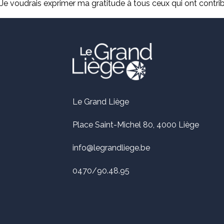
Je voudrais exprimer ma gratitude à tous ceux qui ont contribu
Le Grand Liège
Place Saint-Michel 80, 4000 Liège
info@legrandliege.be
0470/90.48.95