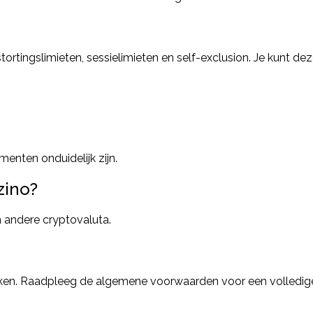
tortingslimieten, sessielimieten en self-exclusion. Je kunt de
enten onduidelijk zijn.
zino?
n andere cryptovaluta.
en. Raadpleeg de algemene voorwaarden voor een volledige l