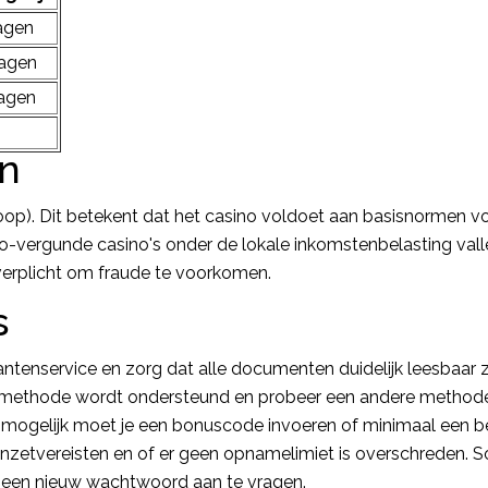
agen
agen
agen
on
koop). Dit betekent dat het casino voldoet aan basisnormen vo
ao-vergunde casino's onder de lokale inkomstenbelasting vall
verplicht om fraude te voorkomen.
s
tenservice en zorg dat alle documenten duidelijk leesbaar zi
almethode wordt ondersteund en probeer een andere method
mogelijk moet je een bonuscode invoeren of minimaal een b
inzetvereisten en of er geen opnamelimiet is overschreden. Som
 een nieuw wachtwoord aan te vragen.