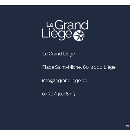
Le Grand Liège
Place Saint-Michel 80, 4000 Liège
info@legrandliege.be
0470/90.48.95
© 