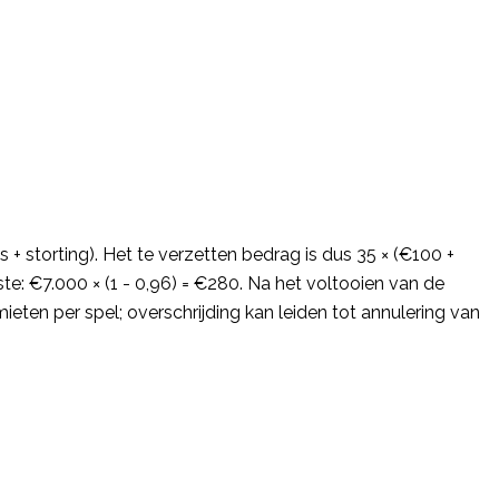
+ storting). Het te verzetten bedrag is dus 35 × (€100 +
te: €7.000 × (1 - 0,96) = €280. Na het voltooien van de
ten per spel; overschrijding kan leiden tot annulering van