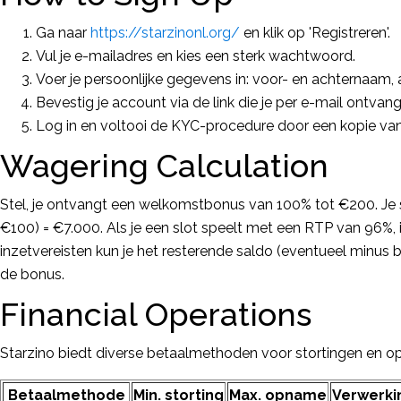
Ga naar
https://starzinonl.org/
en klik op 'Registreren'.
Vul je e-mailadres en kies een sterk wachtwoord.
Voer je persoonlijke gegevens in: voor- en achternaam,
Bevestig je account via de link die je per e-mail ontvang
Log in en voltooi de KYC-procedure door een kopie van 
Wagering Calculation
Stel, je ontvangt een welkomstbonus van 100% tot €200. Je sto
€100) = €7.000. Als je een slot speelt met een RTP van 96%, i
inzetvereisten kun je het resterende saldo (eventueel minus
de bonus.
Financial Operations
Starzino biedt diverse betaalmethoden voor stortingen en
Betaalmethode
Min. storting
Max. opname
Verwerkin