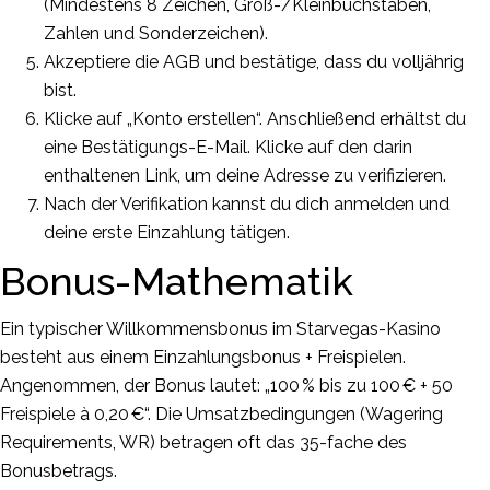
(Mindestens 8 Zeichen, Groß-/Kleinbuchstaben,
Zahlen und Sonderzeichen).
Akzeptiere die AGB und bestätige, dass du volljährig
bist.
Klicke auf „Konto erstellen“. Anschließend erhältst du
eine Bestätigungs-E-Mail. Klicke auf den darin
enthaltenen Link, um deine Adresse zu verifizieren.
Nach der Verifikation kannst du dich anmelden und
deine erste Einzahlung tätigen.
Bonus-Mathematik
Ein typischer Willkommensbonus im Starvegas-Kasino
besteht aus einem Einzahlungsbonus + Freispielen.
Angenommen, der Bonus lautet: „100 % bis zu 100 € + 50
Freispiele à 0,20 €“. Die Umsatzbedingungen (Wagering
Requirements, WR) betragen oft das 35-fache des
Bonusbetrags.