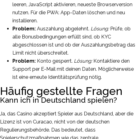
leeren, JavaScript aktivieren, neueste Browserversion
nutzen. Für die PWA: App-Daten löschen und neu
installieren.
Problem:
Auszahlung abgelehnt.
Lösung:
Prüfe, ob
alle Bonusbedingungen erfüllt sind, ob KYC
abgeschlossen ist und ob der Auszahlungsbetrag das
Limit nicht überschreitet.
Problem:
Konto gesperrt.
Lösung:
Kontaktiere den
Support per E-Mail mit deinen Daten. Möglicherweise
ist eine erneute Identitätsprüfung nötig.
Häufig gestellte Fragen
Kann ich in Deutschland spielen?
Ja, das Casino akzeptiert Spieler aus Deutschland, aber die
Lizenz ist von Curacao, nicht von der deutschen
Regulierungsbehörde. Das bedeutet, dass
Spielerschutzmaßnahmen wie das zentrale