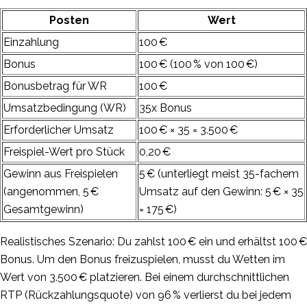
Posten
Wert
Einzahlung
100 €
Bonus
100 € (100 % von 100 €)
Bonusbetrag für WR
100 €
Umsatzbedingung (WR)
35x Bonus
Erforderlicher Umsatz
100 € × 35 = 3.500 €
Freispiel-Wert pro Stück
0,20 €
Gewinn aus Freispielen
5 € (unterliegt meist 35-fachem
(angenommen, 5 €
Umsatz auf den Gewinn: 5 € × 35
Gesamtgewinn)
= 175 €)
Realistisches Szenario: Du zahlst 100 € ein und erhältst 100 €
Bonus. Um den Bonus freizuspielen, musst du Wetten im
Wert von 3.500 € platzieren. Bei einem durchschnittlichen
RTP (Rückzahlungsquote) von 96 % verlierst du bei jedem