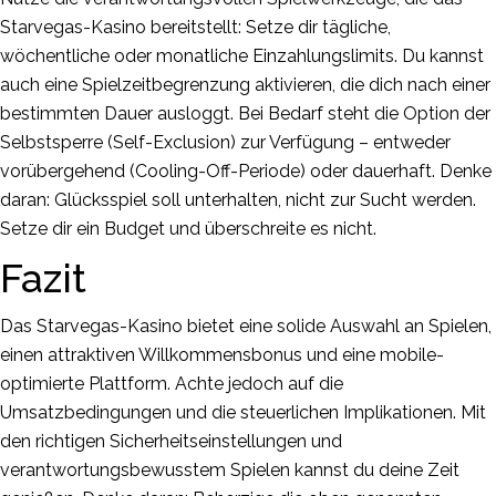
Starvegas-Kasino bereitstellt: Setze dir tägliche,
wöchentliche oder monatliche Einzahlungslimits. Du kannst
auch eine Spielzeitbegrenzung aktivieren, die dich nach einer
bestimmten Dauer ausloggt. Bei Bedarf steht die Option der
Selbstsperre (Self-Exclusion) zur Verfügung – entweder
vorübergehend (Cooling-Off-Periode) oder dauerhaft. Denke
daran: Glücksspiel soll unterhalten, nicht zur Sucht werden.
Setze dir ein Budget und überschreite es nicht.
Fazit
Das Starvegas-Kasino bietet eine solide Auswahl an Spielen,
einen attraktiven Willkommensbonus und eine mobile-
optimierte Plattform. Achte jedoch auf die
Umsatzbedingungen und die steuerlichen Implikationen. Mit
den richtigen Sicherheitseinstellungen und
verantwortungsbewusstem Spielen kannst du deine Zeit