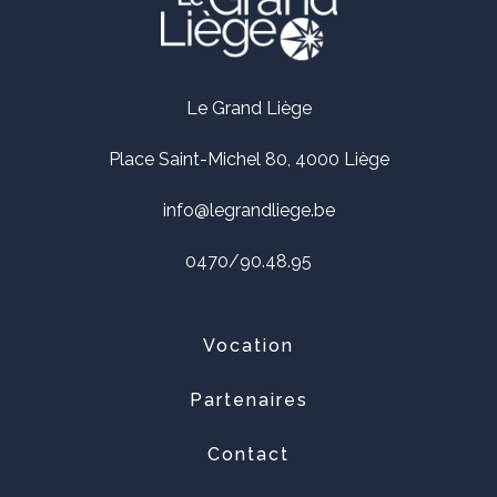
Le Grand Liège
Place Saint-Michel 80, 4000 Liège
info@legrandliege.be
0470/90.48.95
Vocation
Partenaires
Contact