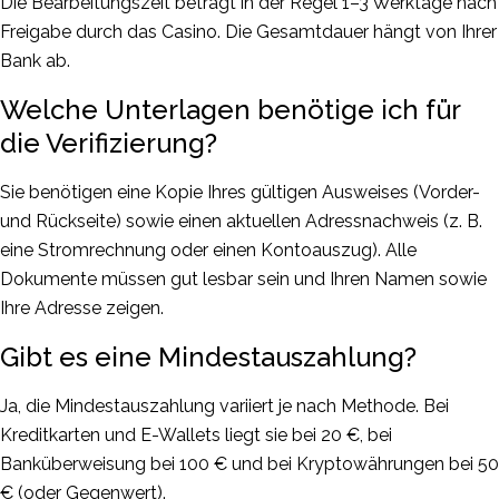
Die Bearbeitungszeit beträgt in der Regel 1–3 Werktage nach
Freigabe durch das Casino. Die Gesamtdauer hängt von Ihrer
Bank ab.
Welche Unterlagen benötige ich für
die Verifizierung?
Sie benötigen eine Kopie Ihres gültigen Ausweises (Vorder-
und Rückseite) sowie einen aktuellen Adressnachweis (z. B.
eine Stromrechnung oder einen Kontoauszug). Alle
Dokumente müssen gut lesbar sein und Ihren Namen sowie
Ihre Adresse zeigen.
Gibt es eine Mindestauszahlung?
Ja, die Mindestauszahlung variiert je nach Methode. Bei
Kreditkarten und E-Wallets liegt sie bei 20 €, bei
Banküberweisung bei 100 € und bei Kryptowährungen bei 50
€ (oder Gegenwert).