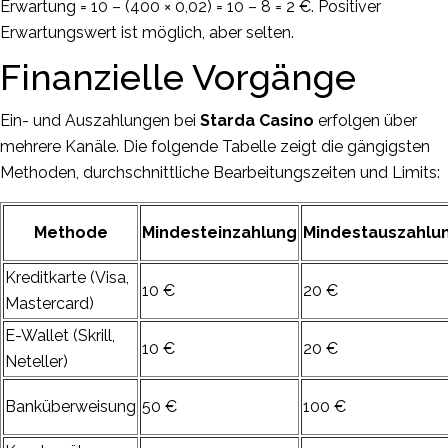
Erwartung = 10 – (400 × 0,02) = 10 – 8 = 2 €. Positiver
Erwartungswert ist möglich, aber selten.
Finanzielle Vorgänge
Ein- und Auszahlungen bei
Starda Casino
erfolgen über
mehrere Kanäle. Die folgende Tabelle zeigt die gängigsten
Methoden, durchschnittliche Bearbeitungszeiten und Limits:
Methode
Mindesteinzahlung
Mindestauszahlu
Kreditkarte (Visa,
10 €
20 €
Mastercard)
E-Wallet (Skrill,
10 €
20 €
Neteller)
Banküberweisung
50 €
100 €