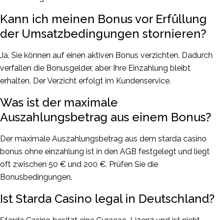
Kann ich meinen Bonus vor Erfüllung
der Umsatzbedingungen stornieren?
Ja, Sie können auf einen aktiven Bonus verzichten. Dadurch
verfallen die Bonusgelder, aber Ihre Einzahlung bleibt
erhalten. Der Verzicht erfolgt im Kundenservice.
Was ist der maximale
Auszahlungsbetrag aus einem Bonus?
Der maximale Auszahlungsbetrag aus dem starda casino
bonus ohne einzahlung ist in den AGB festgelegt und liegt
oft zwischen 50 € und 200 €. Prüfen Sie die
Bonusbedingungen.
Ist Starda Casino legal in Deutschland?