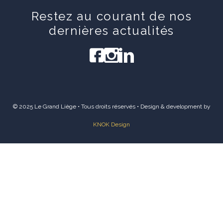
Restez au courant de nos
dernières actualités
© 2025 Le Grand Liège • Tous droits réservés • Design & development by
KNOK Design