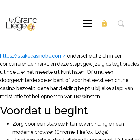
https://stakecasinobe.com/
onderscheidt zich in een
concurrerende markt, en deze stapsgewijze gids legt precies
uit hoe u er het meeste uit kunt halen. Of u nu een
doorgewinterde speler bent of voor het eerst een online
casino bezoekt, deze handleiding helpt u bij elke stap: van
registratie tot het opnemen van uw winsten.
Voordat u begint
Zorg voor een stabiele internetverbinding en een
moderne browser (Chrome, Firefox, Edge).