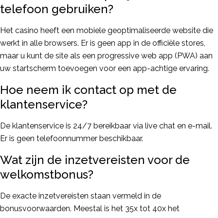
telefoon gebruiken?
Het casino heeft een mobiele geoptimaliseerde website die
werkt in alle browsers. Er is geen app in de officiële stores,
maar u kunt de site als een progressive web app (PWA) aan
uw startscherm toevoegen voor een app-achtige ervaring.
Hoe neem ik contact op met de
klantenservice?
De klantenservice is 24/7 bereikbaar via live chat en e-mail.
Er is geen telefoonnummer beschikbaar.
Wat zijn de inzetvereisten voor de
welkomstbonus?
De exacte inzetvereisten staan vermeld in de
bonusvoorwaarden. Meestal is het 35x tot 40x het