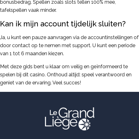
bonusbedrag. Spellen zoals slots tellen 100% mee,
tafelspellen vaak minder.
Kan ik mijn account tijdelijk sluiten?
Ja, u kunt een pauze aanvragen via de accountinstellingen of
door contact op te nemen met support. U kunt een periode
van 1 tot 6 maanden kiezen.
Met deze gids bent u klaar om veilig en geïnformeerd te
spelen bij dit casino. Onthoud altijd: speel verantwoord en
geniet van de ervaring. Veel succes!