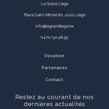
Le Grand Liège
Place Saint-Michel 80, 4000 Liège
info@legrandliege.be
0470/90.48.95
Vocation
Partenaires
Contact
Restez au courant de nos
dernières actualités