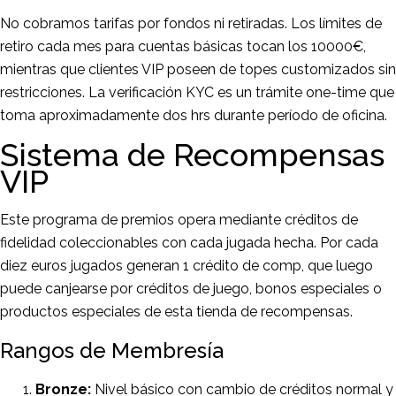
No cobramos tarifas por fondos ni retiradas. Los límites de
retiro cada mes para cuentas básicas tocan los 10000€,
mientras que clientes VIP poseen de topes customizados sin
restricciones. La verificación KYC es un trámite one-time que
toma aproximadamente dos hrs durante período de oficina.
Sistema de Recompensas
VIP
Este programa de premios opera mediante créditos de
fidelidad coleccionables con cada jugada hecha. Por cada
diez euros jugados generan 1 crédito de comp, que luego
puede canjearse por créditos de juego, bonos especiales o
productos especiales de esta tienda de recompensas.
Rangos de Membresía
Bronze:
Nivel básico con cambio de créditos normal y