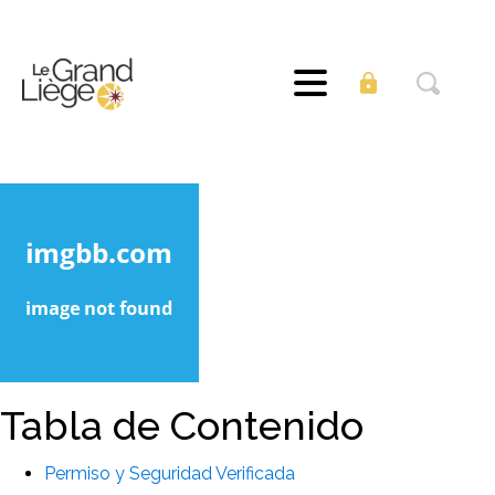
Tabla de Contenido
Permiso y Seguridad Verificada