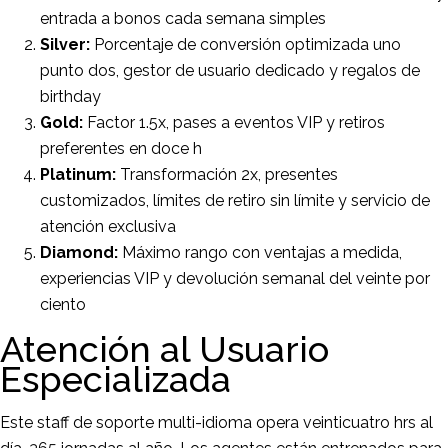
entrada a bonos cada semana simples
Silver:
Porcentaje de conversión optimizada uno
punto dos, gestor de usuario dedicado y regalos de
birthday
Gold:
Factor 1.5x, pases a eventos VIP y retiros
preferentes en doce h
Platinum:
Transformación 2x, presentes
customizados, límites de retiro sin límite y servicio de
atención exclusiva
Diamond:
Máximo rango con ventajas a medida,
experiencias VIP y devolución semanal del veinte por
ciento
Atención al Usuario
Especializada
Este staff de soporte multi-idioma opera veinticuatro hrs al