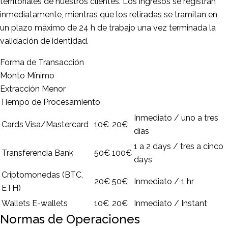
territoriales de nuestros clientes. Los ingresos se registran
inmediatamente, mientras que los retiradas se tramitan en
un plazo máximo de 24 h de trabajo una vez terminada la
validación de identidad.
Forma de Transacción
Monto Mínimo
Extracción Menor
Tiempo de Procesamiento
Inmediato / uno a tres
Cards Visa/Mastercard
10€
20€
días
1 a 2 days / tres a cinco
Transferencia Bank
50€
100€
days
Criptomonedas (BTC,
20€
50€
Inmediato / 1 hr
ETH)
Wallets E-wallets
10€
20€
Inmediato / Instant
Normas de Operaciones