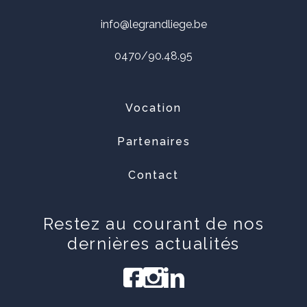
info@legrandliege.be
0470/90.48.95
Vocation
Partenaires
Contact
Restez au courant de nos
dernières actualités