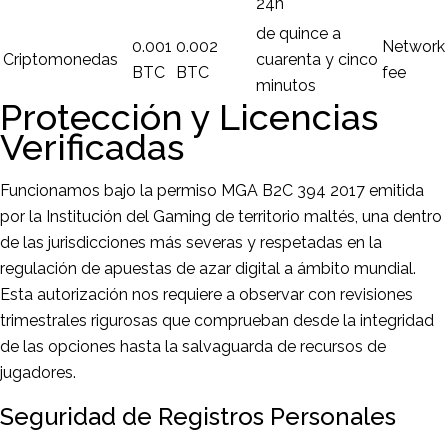
24h
de quince a
0.001
0.002
Network
Criptomonedas
cuarenta y cinco
BTC
BTC
fee
minutos
Protección y Licencias
Verificadas
Funcionamos bajo la permiso MGA B2C 394 2017 emitida
por la Institución del Gaming de territorio maltés, una dentro
de las jurisdicciones más severas y respetadas en la
regulación de apuestas de azar digital a ámbito mundial.
Esta autorización nos requiere a observar con revisiones
trimestrales rigurosas que comprueban desde la integridad
de las opciones hasta la salvaguarda de recursos de
jugadores.
Seguridad de Registros Personales