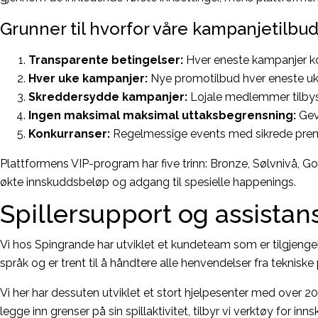
Grunner til hvorfor våre kampanjetilbu
Transparente betingelser:
Hver eneste kampanjer ko
Hver uke kampanjer:
Nye promotilbud hver eneste uk
Skreddersydde kampanjer:
Lojale medlemmer tilbys
Ingen maksimal maksimal uttaksbegrensning:
Gevi
Konkurranser:
Regelmessige events med sikrede premie
Plattformens VIP-program har five trinn: Bronze, Sølvnivå, Gol
økte innskuddsbeløp og adgang til spesielle happenings.
Spillersupport og assistan
Vi hos Spingrande har utviklet et kundeteam som er tilgjenge
språk og er trent til å håndtere alle henvendelser fra tekniske
Vi her har dessuten utviklet et stort hjelpesenter med over 20
legge inn grenser på sin spillaktivitet, tilbyr vi verktøy for i