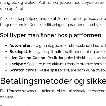
mangfold og kvalitet. Plattformen jobber med tilbydere som 
men også fair.
Alle spilltitler på Spingrande plattformen får testprosedyr
fungerer korrekt. Denne sertifiseringen garanterer at enhver spi
Spilltyper man finner hos plattformen
Automater:
Fra grunnleggende fruktmaskiner til sofis
Bordspill:
Blackjack spill, rullettspill, baccarat og poker
Live Casino Casino:
Reelle kruppier i direkte via høy k
Jackpot:
Spilltitler med akkumulerende premier som s
Scratch cards:
Raske spill for spillere som vil ha øyeb
Betalingsmetoder og sikke
Plattformen skjønner at fleksibilitet i betalingsvalg er essen
brukere.