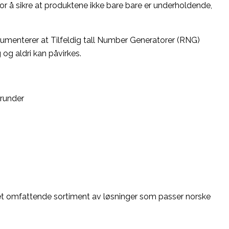
 å sikre at produktene ikke bare bare er underholdende,
kumenterer at Tilfeldig tall Number Generatorer (RNG)
 og aldri kan påvirkes.
srunder
ert et omfattende sortiment av løsninger som passer norske