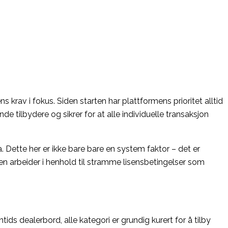
krav i fokus. Siden starten har plattformens prioritet alltid
de tilbydere og sikrer for at alle individuelle transaksjon
 Dette her er ikke bare bare en system faktor – det er
en arbeider i henhold til stramme lisensbetingelser som
tids dealerbord, alle kategori er grundig kurert for å tilby