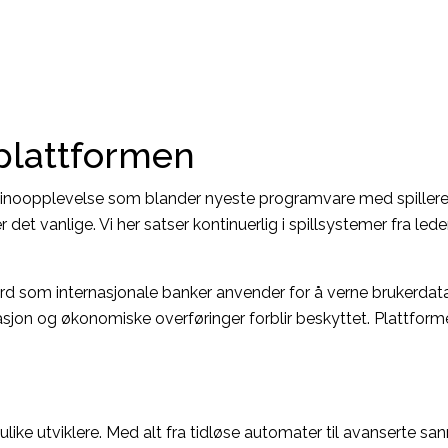
plattformen
sinoopplevelse som blander nyeste programvare med spillerens 
et vanlige. Vi her satser kontinuerlig i spillsystemer fra leden
d som internasjonale banker anvender for å verne brukerdata.
sjon og økonomiske overføringer forblir beskyttet. Plattform
like utviklere. Med alt fra tidløse automater til avanserte sann