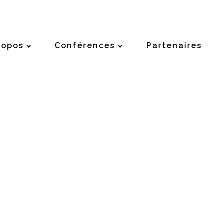
ropos
Conférences
Partenaires