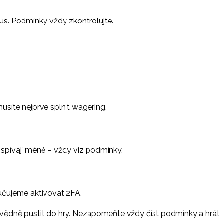
nus. Podmínky vždy zkontrolujte.
musíte nejprve splnit wagering.
ispívají méně – vždy viz podmínky.
učujeme aktivovat 2FA.
vědně pustit do hry. Nezapomeňte vždy číst podmínky a hrá