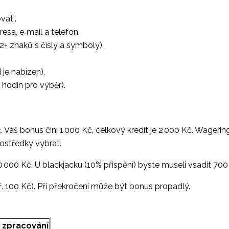
vat“.
esa, e‑mail a telefon.
2+ znaků s čísly a symboly).
je nabízen).
hodin pro výběr).
. Váš bonus činí 1 000 Kč, celkový kredit je 2 000 Kč. Wagerin
ostředky vybrat.
0 000 Kč. U blackjacku (10% přispění) byste museli vsadit 700
 100 Kč). Při překročení může být bonus propadlý.
 zpracování