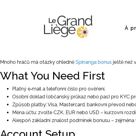
À p
Mnoho hráčů má otázky ohledně
Spinanga bonus
ještě než 
What You Need First
Platný e‑mail a telefonní číslo pro ověření.
Osobní doklad (občanský průkaz nebo pas) pro KYC pr
Způsob platby: Visa, Mastercard, bankovní převod nebo e
Měna účtu: zvolte CZK, EUR nebo USD – kurzovní rozdí
Alespoň základní znalost podmínek bonusu – zejména 
Account Setup