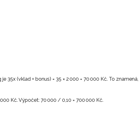
g je 35x (vklad + bonus) = 35 × 2 000 = 70 000 Kč. To znamená,
 000 Kč. Výpočet: 70 000 / 0,10 = 700 000 Kč.