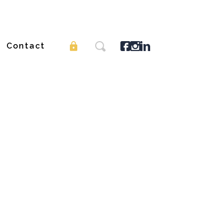
Contact