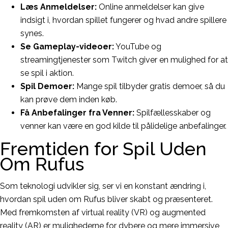
Læs Anmeldelser:
Online anmeldelser kan give
indsigt i, hvordan spillet fungerer og hvad andre spillere
synes.
Se Gameplay-videoer:
YouTube og
streamingtjenester som Twitch giver en mulighed for at
se spil i aktion.
Spil Demoer:
Mange spil tilbyder gratis demoer, så du
kan prøve dem inden køb.
Få Anbefalinger fra Venner:
Spilfællesskaber og
venner kan være en god kilde til pålidelige anbefalinger.
Fremtiden for Spil Uden
Om Rufus
Som teknologi udvikler sig, ser vi en konstant ændring i,
hvordan spil uden om Rufus bliver skabt og præsenteret.
Med fremkomsten af virtual reality (VR) og augmented
reality (AR) er mulighederne for dybere og mere immersive