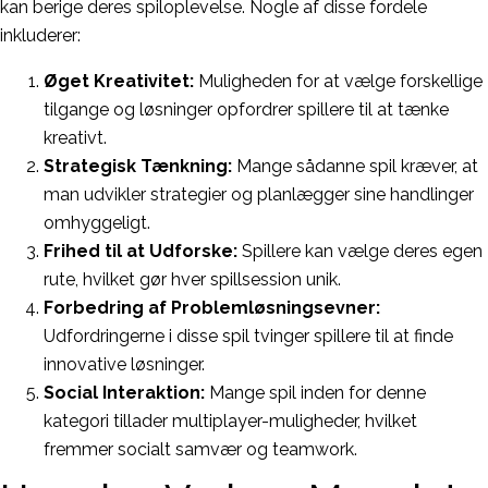
kan berige deres spiloplevelse. Nogle af disse fordele
inkluderer:
Øget Kreativitet:
Muligheden for at vælge forskellige
tilgange og løsninger opfordrer spillere til at tænke
kreativt.
Strategisk Tænkning:
Mange sådanne spil kræver, at
man udvikler strategier og planlægger sine handlinger
omhyggeligt.
Frihed til at Udforske:
Spillere kan vælge deres egen
rute, hvilket gør hver spillsession unik.
Forbedring af Problemløsningsevner:
Udfordringerne i disse spil tvinger spillere til at finde
innovative løsninger.
Social Interaktion:
Mange spil inden for denne
kategori tillader multiplayer-muligheder, hvilket
fremmer socialt samvær og teamwork.