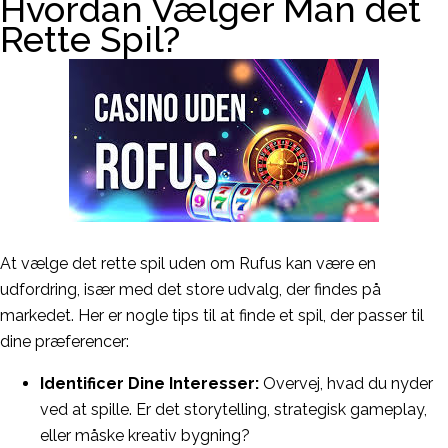
Hvordan Vælger Man det
Rette Spil?
At vælge det rette spil uden om Rufus kan være en
udfordring, især med det store udvalg, der findes på
markedet. Her er nogle tips til at finde et spil, der passer til
dine præferencer:
Identificer Dine Interesser:
Overvej, hvad du nyder
ved at spille. Er det storytelling, strategisk gameplay,
eller måske kreativ bygning?