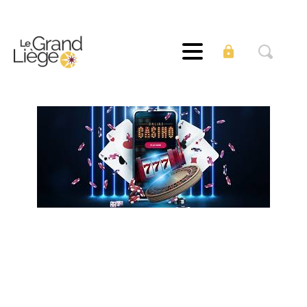
Spil Uden Om
Rufus: En Ny
Dimension af
Underholdning