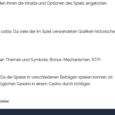
den Ihnen die Inhalte und Optionen des Spiels angeboten.
ollte. Da viele der im Spiel verwendeten Grafiken historische
eich an Themen und Symbole, Bonus-Mechanismen, RTP-
Da die Spieler in verschiedenen Beträgen spielen können, ist
glichen Gewinn in einem Casino durch richtiges
eler.