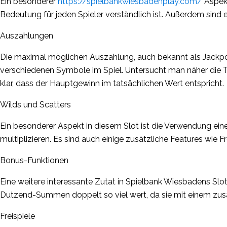
Ein besonderer
https://spielbankwiesbadenplay.com/
Aspekt
Bedeutung für jeden Spieler verständlich ist. Außerdem sind 
Auszahlungen
Die maximal möglichen Auszahlung, auch bekannt als Jackpo
verschiedenen Symbole im Spiel. Untersucht man näher die T
klar, dass der Hauptgewinn im tatsächlichen Wert entspricht.
Wilds und Scatters
Ein besonderer Aspekt in diesem Slot ist die Verwendung ei
multiplizieren. Es sind auch einige zusätzliche Features wie F
Bonus-Funktionen
Eine weitere interessante Zutat in Spielbank Wiesbadens Slo
Dutzend-Summen doppelt so viel wert, da sie mit einem zusä
Freispiele