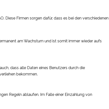
. Diese Firmen sorgen dafür, dass es bei den verschiedenen
 permanent am Wachstum und ist somit immer wieder aufs
 auch, dass alle Daten eines Benutzers durch die
e verliehen bekommen.
rengen Regeln ablaufen. Im Falle einer Einzahlung von