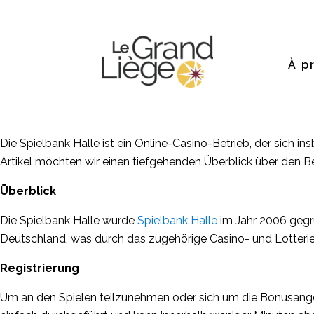
À p
Die Spielbank Halle ist ein Online-Casino-Betrieb, der sic
Artikel möchten wir einen tiefgehenden Überblick über den B
Überblick
Die Spielbank Halle wurde
Spielbank Halle
im Jahr 2006 gegrü
Deutschland, was durch das zugehörige Casino- und Lotterien
Registrierung
Um an den Spielen teilzunehmen oder sich um die Bonusangeb