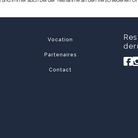
len und immer auch bei der Teilnahme an den verschiedenen Onl
Res
Vocation
der
Partenaires
Contact