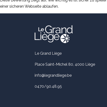
Diese Bewertung zeigt auf, wie wichtig es ist sicher zu spie
einer sicheren Webseite ablaufen.
Le Grand Liège
Place Saint-Michel 80, 4000 Liège
info@legrandliege.be
0470/90.48.95