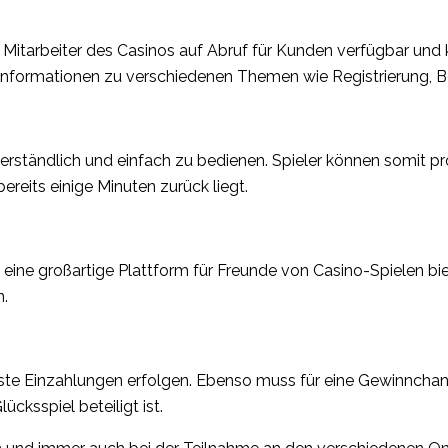
Mitarbeiter des Casinos auf Abruf für Kunden verfügbar und
Informationen zu verschiedenen Themen wie Registrierung, 
erständlich und einfach zu bedienen. Spieler können somit pr
reits einige Minuten zurück liegt.
ine großartige Plattform für Freunde von Casino-Spielen biete
n.
ste Einzahlungen erfolgen. Ebenso muss für eine Gewinncha
ksspiel beteiligt ist.