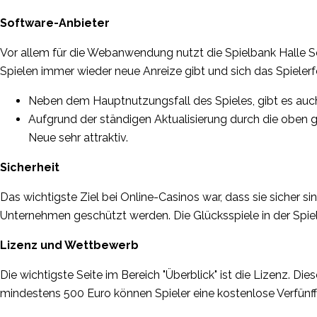
Software-Anbieter
Vor allem für die Webanwendung nutzt die Spielbank Halle S
Spielen immer wieder neue Anreize gibt und sich das Spielerfe
Neben dem Hauptnutzungsfall des Spieles, gibt es auc
Aufgrund der ständigen Aktualisierung durch die oben
Neue sehr attraktiv.
Sicherheit
Das wichtigste Ziel bei Online-Casinos war, dass sie sicher s
Unternehmen geschützt werden. Die Glücksspiele in der Spie
Lizenz und Wettbewerb
Die wichtigste Seite im Bereich "Überblick" ist die Lizenz. Di
mindestens 500 Euro können Spieler eine kostenlose Verfün