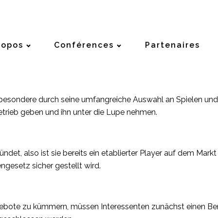
ropos
Conférences
Partenaires
h insbesondere durch seine umfangreiche Auswahl an Spielen
etrieb geben und ihn unter die Lupe nehmen.
ndet, also ist sie bereits ein etablierter Player auf dem Mark
gesetz sicher gestellt wird.
ote zu kümmern, müssen Interessenten zunächst einen Benutz