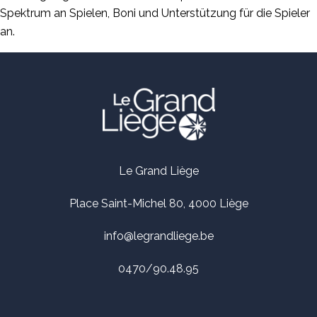
Spektrum an Spielen, Boni und Unterstützung für die Spieler
an.
Le Grand Liège
Place Saint-Michel 80, 4000 Liège
info@legrandliege.be
0470/90.48.95