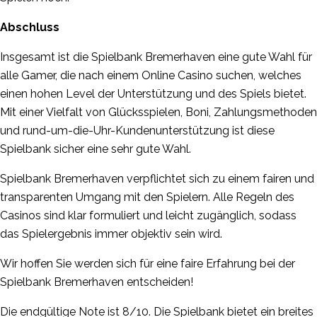
Abschluss
Insgesamt ist die Spielbank Bremerhaven eine gute Wahl für
alle Gamer, die nach einem Online Casino suchen, welches
einen hohen Level der Unterstützung und des Spiels bietet.
Mit einer Vielfalt von Glücksspielen, Boni, Zahlungsmethoden
und rund-um-die-Uhr-Kundenunterstützung ist diese
Spielbank sicher eine sehr gute Wahl.
Spielbank Bremerhaven verpflichtet sich zu einem fairen und
transparenten Umgang mit den Spielern. Alle Regeln des
Casinos sind klar formuliert und leicht zugänglich, sodass
das Spielergebnis immer objektiv sein wird.
Wir hoffen Sie werden sich für eine faire Erfahrung bei der
Spielbank Bremerhaven entscheiden!
Die endgültige Note ist 8/10. Die Spielbank bietet ein breites