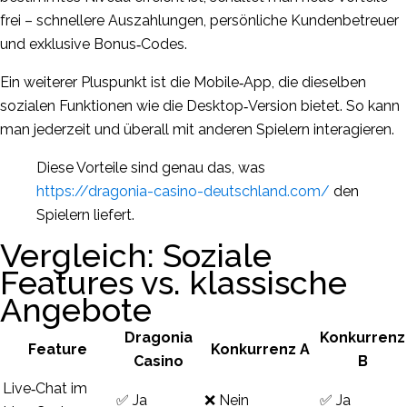
frei – schnellere Auszahlungen, persönliche Kundenbetreuer
und exklusive Bonus‑Codes.
Ein weiterer Pluspunkt ist die Mobile‑App, die dieselben
sozialen Funktionen wie die Desktop‑Version bietet. So kann
man jederzeit und überall mit anderen Spielern interagieren.
Diese Vorteile sind genau das, was
https://dragonia-casino-deutschland.com/
den
Spielern liefert.
Vergleich: Soziale
Features vs. klassische
Angebote
Dragonia
Konkurrenz
Feature
Konkurrenz A
Casino
B
Live‑Chat im
✅ Ja
❌ Nein
✅ Ja