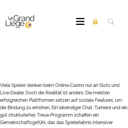
Soziale Features im
Online‑Casino: Wie
Dragonia Casino die
Community stärkt
Viele Spieler denken beim Online‑Casino nur an Slots und
Live‑Dealer. Doch die Realität ist anders: Die meisten
erfolgreichen Plattformen setzen auf soziale Features, um
die Bindung zu erhöhen. Ein lebendiger Chat, Turniere und ein
gut strukturiertes Treue‑Programm schaffen ein
Gemeinschaftsgefühl, das das Spielerlebnis intensiver