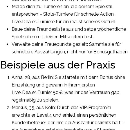
Melde dich zu Turnieren an, die deinem Spielstil
entsprechen – Slots‑Turniere für schnelle Action,
Live‑Dealer‑Turniere für ein realistischeres Gefühl.
Baue deine Freundesliste aus und setze wöchentliche
Spielzeiten mit deinen Mitspielern fest.
Verwalte deine Treuepunkte gezielt: Sammle sie für
schnellere Auszahlungen, nicht nur für Bonusguthaben.
Beispiele aus der Praxis
Anna, 28, aus Berlin: Sie startete mit dem Bonus ohne
Einzahlung und gewann in ihrem ersten
Live‑Dealer‑Turnier 50 €, was ihr das Vertrauen gab,
regelmäßig zu spielen.
Markus, 35, aus Köln: Durch das VIP‑Programm
erreichte er Level 4 und erhielt einen persönlichen
Kundenbetreuer, der ihm bei Auszahlungslimits half –