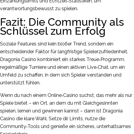
Einzahlungslimits und Echtzeit‑Statistiken, um
verantwortungsbewusst zu spielen.
Fazit: Die Community als
Schlüssel zum Erfolg
Soziale Features sind kein bloßer Trend, sondern ein
entscheidender Faktor für langfristige Spielerzufriedenheit.
Dragonia Casino kombiniert ein starkes Treue‑Programm,
regelmäßige Turniere und einen aktiven Live‑Chat, um ein
Umfeld zu schaffen, in dem sich Spieler verstanden und
unterstützt fühlen.
Wenn du nach einem Online‑Casino suchst, das mehr als nur
Spiele bietet – ein Ort, an dem du mit Gleichgesinnten
spielen, lernen und gewinnen kannst – dann ist Dragonia
Casino die klare Wahl. Setze dir Limits, nutze die
Community‑Tools und genieße ein sicheres, unterhaltsames