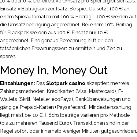
10 % oder 0 %. Der effektive Umsatz pro Spiel ergibt sich aus:
Einsatz × Beitragsprozentsatz. Beispiel: Du setzt 100 € an
einem Spielautomaten mit 100 % Beitrag – 100 € werden auf
die Umsatzbedingung angerechnet. Bei einem 10%-Beitrag
für Blackjack werden aus 100 € Einsatz nur 10 €
angerechnet. Eine genaue Berechnung hilft dir, den
tatsächlichen Erwartungswert zu ermitteln und Zeit zu
sparen.
Money In, Money Out
Einzahlungen:
Das
Slotpark casino
akzeptiert mehrere
Zahlungsmethoden: Kreditkarten (Visa, Mastercard), E-
Wallets (Skrill, Neteller, ecoPayz), Banküberweisungen und
gängige Prepaid-Karten (Paysafecard). Mindesteinzahlung
liegt meist bei 10 €, Höchstbeträge variieren pro Methode
(bis zu mehreren Tausend Euro). Transaktionen sind in der
Regel sofort oder innerhalb weniger Minuten gutgeschrieben.