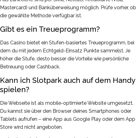
Mastercard) und Banküberweisung möglich. Prüfe vorher, ob
die gewählte Methode verfügbar ist.
Gibt es ein Treueprogramm?
Das Casino bietet ein Stufen-basiertes Treueprogramm, bei
dem du mit jedem Echtgeld-Einsatz Punkte sammelst. Je
höher die Stufe, desto besser die Vorteile wie persönliche
Betreuung oder Cashback.
Kann ich Slotpark auch auf dem Handy
spielen?
Die Webseite ist als mobile-optimierte Website umgesetzt.
Du kannst sie über den Browser deines Smartphones oder
Tablets aufrufen – eine App aus Google Play oder dem App
Store wird nicht angeboten.