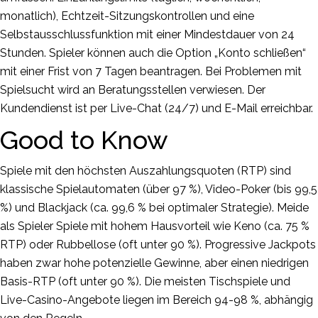
monatlich), Echtzeit-Sitzungskontrollen und eine
Selbstausschlussfunktion mit einer Mindestdauer von 24
Stunden. Spieler können auch die Option „Konto schließen“
mit einer Frist von 7 Tagen beantragen. Bei Problemen mit
Spielsucht wird an Beratungsstellen verwiesen. Der
Kundendienst ist per Live-Chat (24/7) und E-Mail erreichbar.
Good to Know
Spiele mit den höchsten Auszahlungsquoten (RTP) sind
klassische Spielautomaten (über 97 %), Video-Poker (bis 99,5
%) und Blackjack (ca. 99,6 % bei optimaler Strategie). Meide
als Spieler Spiele mit hohem Hausvorteil wie Keno (ca. 75 %
RTP) oder Rubbellose (oft unter 90 %). Progressive Jackpots
haben zwar hohe potenzielle Gewinne, aber einen niedrigen
Basis-RTP (oft unter 90 %). Die meisten Tischspiele und
Live-Casino-Angebote liegen im Bereich 94-98 %, abhängig