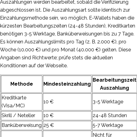
Auszahlungen werden bearbeitet, sobald die Verifizierung
abgeschlossen ist. Die Auszahlungsart sollte identisch zur
Einzahlungsmethode sein, wo möglich. E-Wallets haben die
kürzesten Bearbeitungszeiten (24-48 Stunden), Kreditkarten
benötigen 3-5 Werktage, Banküberweisungen bis zu 7 Tage.
Es können Auszahlungslimits pro Tag (z. B. 2.000 €), pro
Woche (10.000 €) und pro Monat (40.000 €) gelten. Diese
Angaben sind Richtwerte; prüfe stets die aktuellen
Konditionen auf der Webseite.
Bearbeitungszeit
Methode
Mindesteinzahlung
Auszahlung
Kreditkarte
10 €
3-5 Werktage
(Visa/MC)
Skrill / Neteller
10 €
24-48 Stunden
Banküberweisung
25 €
5-7 Werktage
Nicht für