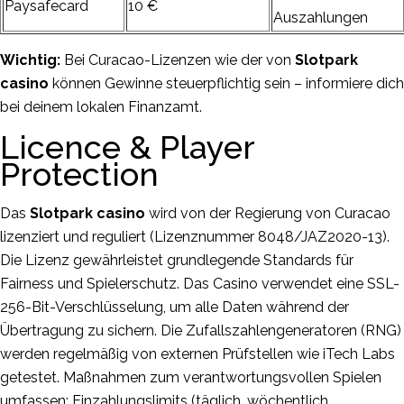
Paysafecard
10 €
Auszahlungen
Wichtig:
Bei Curacao-Lizenzen wie der von
Slotpark
casino
können Gewinne steuerpflichtig sein – informiere dich
bei deinem lokalen Finanzamt.
Licence & Player
Protection
Das
Slotpark casino
wird von der Regierung von Curacao
lizenziert und reguliert (Lizenznummer 8048/JAZ2020-13).
Die Lizenz gewährleistet grundlegende Standards für
Fairness und Spielerschutz. Das Casino verwendet eine SSL-
256-Bit-Verschlüsselung, um alle Daten während der
Übertragung zu sichern. Die Zufallszahlengeneratoren (RNG)
werden regelmäßig von externen Prüfstellen wie iTech Labs
getestet. Maßnahmen zum verantwortungsvollen Spielen
umfassen: Einzahlungslimits (täglich, wöchentlich,