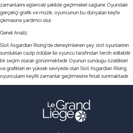
zamanlarını eğlenceli şekilde geçirmeleri sağlanır. Oyundaki
gerçekçi grafik ve müzik, oyuncunun bu dünyaları keşfe
çıkmasına yardımcı olur.
Genel Analiz
Slot Asgardian Rising'de deneyimlenen şey; slot oyunlarının
sundukları cazip ödüller ile oyuncu tarafından tercih edilebilir
bir seçim olarak görünmektedir. Oyunun sunduğu özellikleri
ve grafikleri en yüksek seviyede olan Slot Asgardian Rising,
oyuncuların keyifli zamanlar geçirmesine fırsat sunmaktadır.