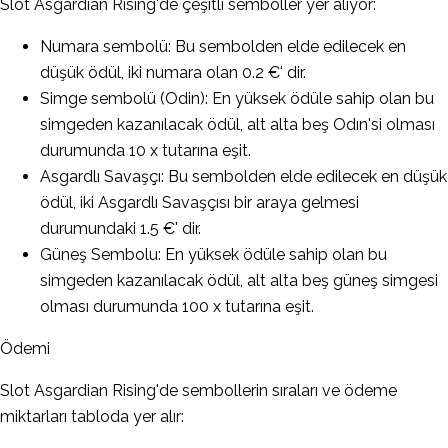
Slot Asgardian Rising'de çeşitli semboller yer alıyor:
Numara sembolü: Bu sembolden elde edilecek en
düşük ödül, iki numara olan 0.2 €' dir.
Simge sembolü (Odin): En yüksek ödüle sahip olan bu
simgeden kazanılacak ödül, alt alta beş Odın'si olması
durumunda 10 x tutarına eşit.
Asgardlı Savaşçı: Bu sembolden elde edilecek en düşük
ödül, iki Asgardlı Savaşçısı bir araya gelmesi
durumundaki 1.5 €' dir.
Güneş Sembolu: En yüksek ödüle sahip olan bu
simgeden kazanılacak ödül, alt alta beş güneş simgesi
olması durumunda 100 x tutarına eşit.
Ödemi
Slot Asgardian Rising'de sembollerin sıraları ve ödeme
miktarları tabloda yer alır: