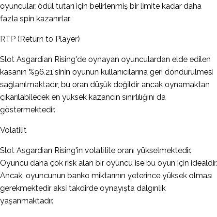
oyuncular, ödül tutarı için belirlenmiş bir limite kadar daha
fazla spin kazanırlar.
RTP (Return to Player)
Slot Asgardian Rising'de oynayan oyunculardan elde edilen
kasanın %96.21'sinin oyunun kullanıcılarına geri döndürülmesi
sağlanılmaktadır, bu oran düşük değildir ancak oynamaktan
çıkarılabilecek en yüksek kazancın sınırlılığını da
göstermektedir.
Volatilit
Slot Asgardian Rising'in volatilite oranı yükselmektedir.
Oyuncu daha çok risk alan bir oyuncu ise bu oyun için idealdir.
Ancak, oyuncunun banko miktarının yeterince yüksek olması
gerekmektedir aksi takdirde oynayışta dalgınlık
yaşanmaktadır.