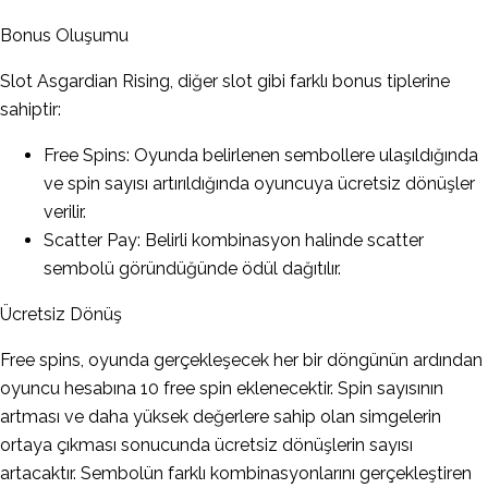
Bonus Oluşumu
Slot Asgardian Rising, diğer slot gibi farklı bonus tiplerine
sahiptir:
Free Spins: Oyunda belirlenen sembollere ulaşıldığında
ve spin sayısı artırıldığında oyuncuya ücretsiz dönüşler
verilir.
Scatter Pay: Belirli kombinasyon halinde scatter
sembolü göründüğünde ödül dağıtılır.
Ücretsiz Dönüş
Free spins, oyunda gerçekleşecek her bir döngünün ardından
oyuncu hesabına 10 free spin eklenecektir. Spin sayısının
artması ve daha yüksek değerlere sahip olan simgelerin
ortaya çıkması sonucunda ücretsiz dönüşlerin sayısı
artacaktır. Sembolün farklı kombinasyonlarını gerçekleştiren