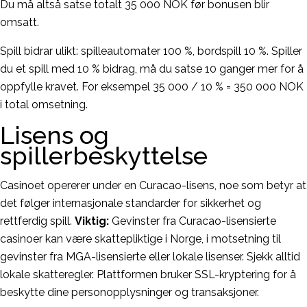
Du må altså satse totalt 35 000 NOK før bonusen blir
omsatt.
Spill bidrar ulikt: spilleautomater 100 %, bordspill 10 %. Spiller
du et spill med 10 % bidrag, må du satse 10 ganger mer for å
oppfylle kravet. For eksempel 35 000 / 10 % = 350 000 NOK
i total omsetning.
Lisens og
spillerbeskyttelse
Casinoet opererer under en Curacao-lisens, noe som betyr at
det følger internasjonale standarder for sikkerhet og
rettferdig spill.
Viktig:
Gevinster fra Curacao-lisensierte
casinoer kan være skattepliktige i Norge, i motsetning til
gevinster fra MGA-lisensierte eller lokale lisenser. Sjekk alltid
lokale skatteregler. Plattformen bruker SSL-kryptering for å
beskytte dine personopplysninger og transaksjoner.