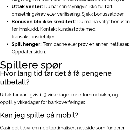
Uttak venter:
Du har sannsynligvis ikke fullført
omsetningskrav eller verifisering. Sjekk bonussaldoen.
Bonusen ble ikke kreditert:
Du må ha valgt bonusen
før innskudd. Kontakt kundestøtte med
transaksjonsdetaljer.
Spill henger:
Tøm cache eller prøv en annen nettleser.
Oppdater siden.
Spillere spør
Hvor lang tid tar det å få pengene
utbetalt?
Uttak tar vanligvis 1–3 virkedager for e-lommebøker, og
opptil 5 virkedager for bankoverføringer.
Kan jeg spille på mobil?
Casinoet tilbyr en mobiloptimalisert nettside som fungerer