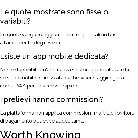
Le quote mostrate sono fisse o
variabili?
Le quote vengono aggiornate in tempo reale in base
all'andamento degli eventi.
Esiste un'app mobile dedicata?
Non è disponibile un'app nativa su store; puoi utilizzare la
versione mobile ottimizzata dal browser o aggiungerla
come PWA per un accesso rapido.
I prelievi hanno commissioni?
La piattaforma non applica commissioni, ma il tuo fornitore
di pagamento potrebbe addebitarne.
Worth Knowing