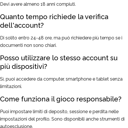
Devi avere almeno 18 anni compiuti.
Quanto tempo richiede la verifica
dell'account?
Di solito entro 24-48 ore, ma può richiedere più tempo se i
documenti non sono chiari.
Posso utilizzare lo stesso account su
più dispositivi?
Sì, puoi accedere da computer, smartphone e tablet senza
limitazioni.
Come funziona il gioco responsabile?
Puoi impostare limiti di deposito, sessione e perdita nelle
impostazioni del profilo. Sono disponibili anche strumenti di
autoesclusione.