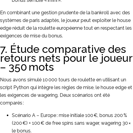
bonus semble « infini ».
En combinant une gestion prudente de la bankroll avec des
systèmes de paris adaptés, le joueur peut exploiter le house
edge réduit de la roulette européenne tout en respectant les
exigences de mise du bonus.
7. Étude comparative des
retours nets pour le joueur
– 350 mots
Nous avons simulé 10 000 tours de roulette en utilisant un
script Python qui intègre les règles de mise, le house edge et
les exigences de wagering. Deux scénarios ont été
comparés :
Scénario A – Europe : mise initiale 100 €, bonus 200 %
(200 €) + 100 € de free spins sans wager, wagering 30 ×
le bonus.