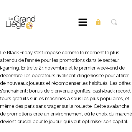
Le Black Friday s’est imposé comme le moment le plus
attendu de l’année pour les promotions dans le secteur
i‑gaming. Entre le 24 novembre et le premier week‑end de
décembre, les opérateurs rivalisent d’ingéniosité pour attirer
de nouveaux joueurs et récompenser les habitués. Les offres
s’enchaînent : bonus de bienvenue gonflés, cash‑back record,
tours gratuits sur les machines à sous les plus populaires, et
même des paris sans wager sur la roulette. Cette avalanche
de promotions crée un environnement où le choix du marché
devient crucial pour le joueur qui veut optimiser son capital.