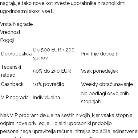
nagrajuje tako nove kot zveste uporabnike z raznolikimi
ugodnostmi skozi vse l..
Vrsta Nagrade
Vrednost
Pogoji
Do 500 EUR + 200
Dobrodošlica
Prvi trije depoziti
spinov
Tedenski
50% do 250 EUR
Vsak ponedeljek
reload
Cashback
10% povračilo
Weekly obračunavanje
Na podlagi osvojenih
VIP nagrada
Individualna
stopnjah
Naš VIP program deluje na šestih nivojih, kjer vsaka stopnja
odpira nove privilegije. Lojalni uporabniki pridobijo
personalnega upravitelja računa, hitrejša izplačila, edinstvene