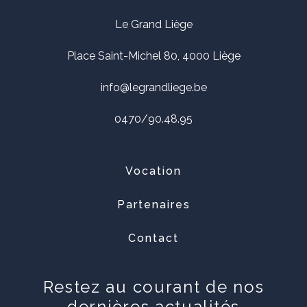
Le Grand Liège
Place Saint-Michel 80, 4000 Liège
info@legrandliege.be
0470/90.48.95
Vocation
Partenaires
Contact
Restez au courant de nos
dernières actualités