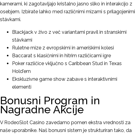
kamerami, ki zagotavljajo kristalno jasno sliko in interakcijo z
osebjem. Izbirate lahko med različnimi mizami s prilagojenimi
stávkami.
Blackjack v živo z več variantami pravil in stranskimi
stávkami
Ruletne mize z evropskimi in ameriškimi kolesi
Baccarat s klasičnimi in hitrim različicami igre
Poker različice vključno s Caribbean Stud in Texas
Hold'em
Ekskluzivne game show zabave s interaktivnimi
elementi
Bonusni Program in
Nagradne Akcije
V RodeoSlot Casino zavedamo pomen ekstra vrednosti za
naše uporabnike. Naš bonusni sistem je strukturiran tako, da