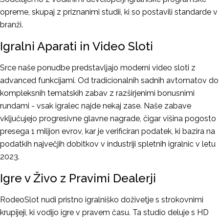
opreme, skupaj z priznanimi studii, ki so postavili standarde v
branži.
Igralni Aparati in Video Sloti
Srce naše ponudbe predstavljajo moderni video sloti z
advanced funkcijami. Od tradicionalnih sadnih avtomatov do
kompleksnih tematskih zabav z razširjenimi bonusnimi
rundami - vsak igralec najde nekaj zase. Naše zabave
vključujejo progresivne glavne nagrade, čigar višina pogosto
presega 1 milijon evrov, kar je verificiran podatek, ki bazira na
podatkih največjih dobitkov v industriji spletnih igralnic v letu
2023.
Igre v Živo z Pravimi Dealerji
RodeoSlot nudi pristno igralniško doživetje s strokovnimi
krupijeji, ki vodijo igre v pravem času. Ta studio deluje s HD