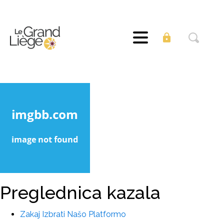
Preglednica kazala
Zakaj Izbrati Našo Platformo