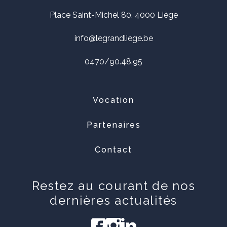
Place Saint-Michel 80, 4000 Liège
info@legrandliege.be
0470/90.48.95
Vocation
Partenaires
Contact
Restez au courant de nos
dernières actualités