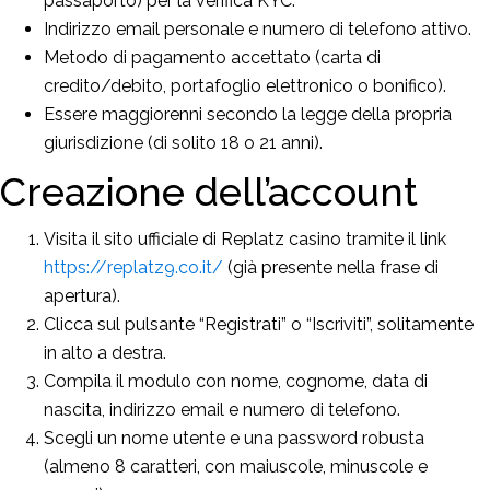
passaporto) per la verifica KYC.
Indirizzo email personale e numero di telefono attivo.
Metodo di pagamento accettato (carta di
credito/debito, portafoglio elettronico o bonifico).
Essere maggiorenni secondo la legge della propria
giurisdizione (di solito 18 o 21 anni).
Creazione dell’account
Visita il sito ufficiale di Replatz casino tramite il link
https://replatz9.co.it/
(già presente nella frase di
apertura).
Clicca sul pulsante “Registrati” o “Iscriviti”, solitamente
in alto a destra.
Compila il modulo con nome, cognome, data di
nascita, indirizzo email e numero di telefono.
Scegli un nome utente e una password robusta
(almeno 8 caratteri, con maiuscole, minuscole e