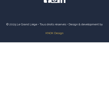
© 2025 Le Grand Liège • Tous droits réservés • Design & development by
KNOK Design