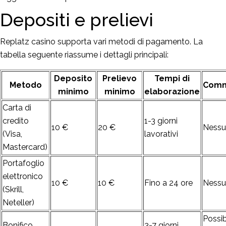
Depositi e prelievi
Replatz casino supporta vari metodi di pagamento. La
tabella seguente riassume i dettagli principali:
Deposito
Prelievo
Tempi di
Metodo
Comm
minimo
minimo
elaborazione
Carta di
credito
1-3 giorni
10 €
20 €
Nessu
(Visa,
lavorativi
Mastercard)
Portafoglio
elettronico
10 €
10 €
Fino a 24 ore
Nessu
(Skrill,
Neteller)
Possib
Bonifico
3-7 giorni