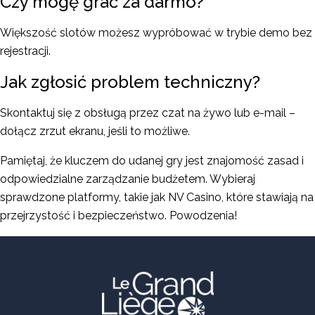
Czy mogę grać za darmo?
Większość slotów możesz wypróbować w trybie demo bez
rejestracji.
Jak zgłosić problem techniczny?
Skontaktuj się z obsługą przez czat na żywo lub e-mail –
dołącz zrzut ekranu, jeśli to możliwe.
Pamiętaj, że kluczem do udanej gry jest znajomość zasad i
odpowiedzialne zarządzanie budżetem. Wybieraj
sprawdzone platformy, takie jak NV Casino, które stawiają na
przejrzystość i bezpieczeństwo. Powodzenia!