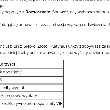
go.
zy depozycie.
Rozwiązanie:
Sprawdź, czy wybrana metoda pła
aloguj się ponownie – czasami sesja wymaga odświeżenia. Jeś
cjusz, Brąz, Srebro, Złoto i Platyna. Punkty zdobywasz za k
dpowiedniej liczby punktów awansujesz na wyższy poziom, c
Korzyści
ak dodatków
5%
limity wypłat
 ekspresowe wypłaty
 ekskluzywne promocje, limity VIP