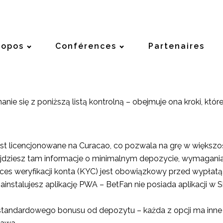
ropos
Conférences
Partenaires
ie się z poniższą listą kontrolną – obejmuje ona kroki, któr
t licencjonowane na Curacao, co pozwala na grę w większośc
jdziesz tam informacje o minimalnym depozycie, wymagania
es weryfikacji konta (KYC) jest obowiązkowy przed wypłatą
 zainstalujesz aplikację PWA – BetFan nie posiada aplikacji w 
tandardowego bonusu od depozytu – każda z opcji ma inne 