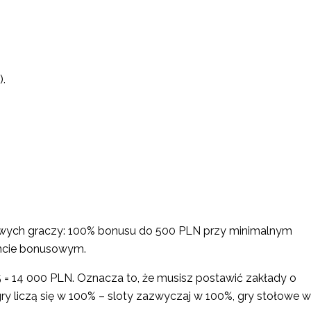
).
nowych graczy: 100% bonusu do 500 PLN przy minimalnym
oncie bonusowym.
= 14 000 PLN. Oznacza to, że musisz postawić zakłady o
y liczą się w 100% – sloty zazwyczaj w 100%, gry stołowe w