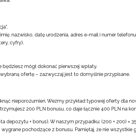
tawa.
cja”.
ię, nazwisko, datę urodzenia, adres e-mail i numer telefonu
ry, cyfry).
nie będziesz mógł dokonać pierwszej wpłaty.
 wybraną ofertę – zazwyczaj jest to domyślnie przypisane.
niknąć nieporozumień. Weźmy przykład typowej oferty dla 
otrzymujesz 200 PLN bonusu, co daje łącznie 400 PLN na k
 depozytu + bonus). W naszym przypadku: (200 + 200) × 35 
wygrane pochodzące z bonusu. Pamiętaj, że nie wszystkie gr