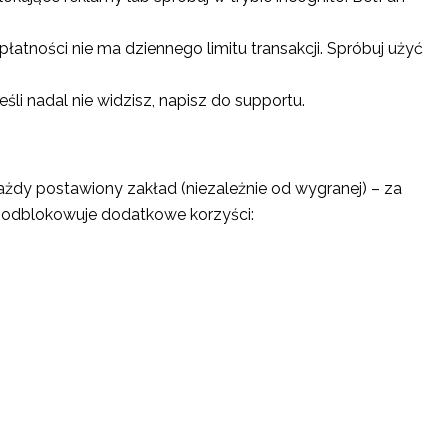
tności nie ma dziennego limitu transakcji. Spróbuj użyć
li nadal nie widzisz, napisz do supportu.
ażdy postawiony zakład (niezależnie od wygranej) – za
o odblokowuje dodatkowe korzyści: