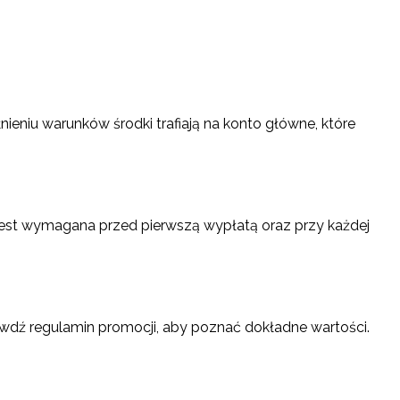
eniu warunków środki trafiają na konto główne, które
jest wymagana przed pierwszą wypłatą oraz przy każdej
awdź regulamin promocji, aby poznać dokładne wartości.