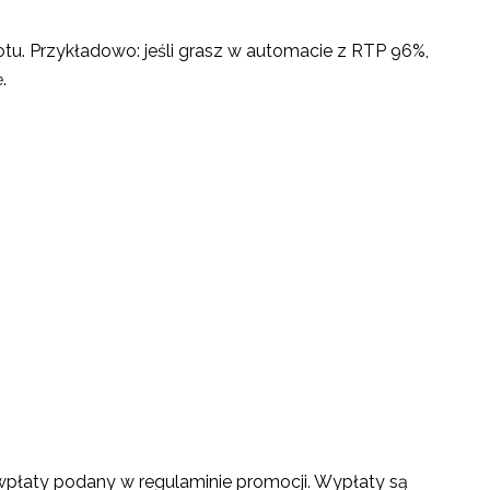
tu. Przykładowo: jeśli grasz w automacie z RTP 96%,
.
 wpłaty podany w regulaminie promocji. Wypłaty są