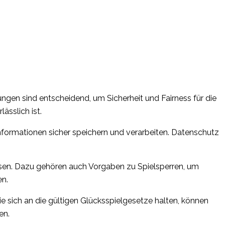
ngen sind entscheidend, um Sicherheit und Fairness für die
ässlich ist.
Informationen sicher speichern und verarbeiten. Datenschutz
üssen. Dazu gehören auch Vorgaben zu Spielsperren, um
en.
ie sich an die gültigen Glücksspielgesetze halten, können
en.