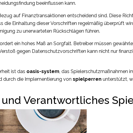
cheidungsfindung beeinflussen kann.
n Bezug auf Finanztransaktionen entscheidend sind. Diese Rich
ss die Einhaltung dieser Vorschriften regelmäßig überprüft w
hmigung zu unerwarteten Rückschlägen führen.
ordert ein hohes Maß an Sorgfalt. Betreiber müssen gewährleis
rstoß gegen Datenschutzvorschriften kann nicht nur finanzie
heit ist das
oasis-system
, das Spielerschutzmaßnahmen imp
ird durch die Implementierung von
spielperren
unterstützt, 
und Verantwortliches Spi