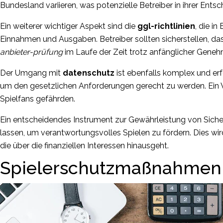
Bundesland variieren, was potenzielle Betreiber in ihrer Ents
Ein weiterer wichtiger Aspekt sind die
ggl-richtlinien
, die i
Einnahmen und Ausgaben. Betreiber sollten sicherstellen, da
anbieter-prüfung
im Laufe der Zeit trotz anfänglicher Gene
Der Umgang mit
datenschutz
ist ebenfalls komplex und erf
um den gesetzlichen Anforderungen gerecht zu werden. Ein Ve
Spielfans gefährden.
Ein entscheidendes Instrument zur Gewährleistung von Sicher
lassen, um verantwortungsvolles Spielen zu fördern. Dies w
die über die finanziellen Interessen hinausgeht.
Spielerschutzmaßnahmen 