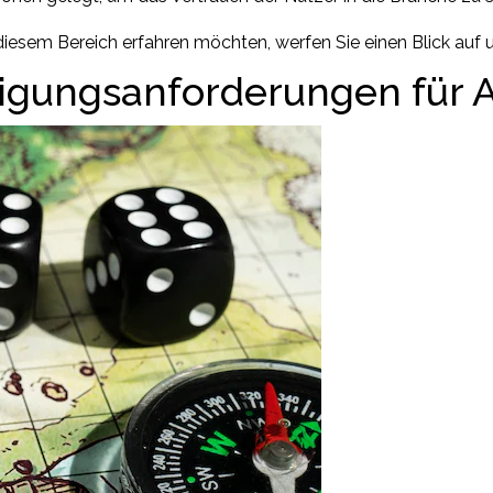
esem Bereich erfahren möchten, werfen Sie einen Blick auf u
gungsanforderungen für A