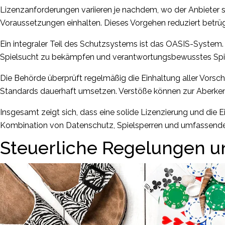
Lizenzanforderungen variieren je nachdem, wo der Anbieter s
Voraussetzungen einhalten. Dieses Vorgehen reduziert betrüge
Ein integraler Teil des Schutzsystems ist das OASIS-System.
Spielsucht zu bekämpfen und verantwortungsbewusstes Spie
Die Behörde überprüft regelmäßig die Einhaltung aller Vorsch
Standards dauerhaft umsetzen. Verstöße können zur Aberkennun
Insgesamt zeigt sich, dass eine solide Lizenzierung und di
Kombination von Datenschutz, Spielsperren und umfassenden Si
Steuerliche Regelungen u