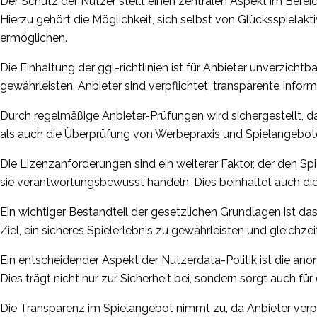
Der Schutz der Nutzer stellt einen zentralen Aspekt im Bere
Hierzu gehört die Möglichkeit, sich selbst von Glücksspielak
ermöglichen.
Die Einhaltung der ggl-richtlinien ist für Anbieter unverzicht
gewährleisten. Anbieter sind verpflichtet, transparente Infor
Durch regelmäßige Anbieter-Prüfungen wird sichergestellt,
als auch die Überprüfung von Werbepraxis und Spielangebote
Die Lizenzanforderungen sind ein weiterer Faktor, der den Sp
sie verantwortungsbewusst handeln. Dies beinhaltet auch die
Ein wichtiger Bestandteil der gesetzlichen Grundlagen ist 
Ziel, ein sicheres Spielerlebnis zu gewährleisten und gleichze
Ein entscheidender Aspekt der Nutzerdata-Politik ist die a
Dies trägt nicht nur zur Sicherheit bei, sondern sorgt auch fü
Die Transparenz im Spielangebot nimmt zu, da Anbieter verpfl