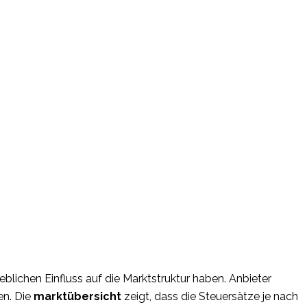
blichen Einfluss auf die Marktstruktur haben. Anbieter
en. Die
marktübersicht
zeigt, dass die Steuersätze je nach