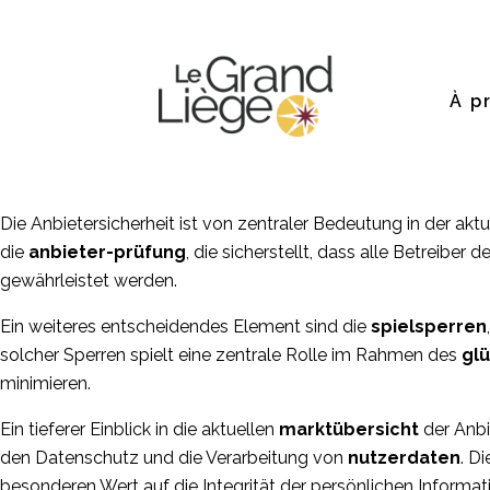
À p
Die Anbietersicherheit ist von zentraler Bedeutung in der 
die
anbieter-prüfung
, die sicherstellt, dass alle Betreiber
gewährleistet werden.
Ein weiteres entscheidendes Element sind die
spielsperren
solcher Sperren spielt eine zentrale Rolle im Rahmen des
gl
minimieren.
Ein tieferer Einblick in die aktuellen
marktübersicht
der Anbi
den Datenschutz und die Verarbeitung von
nutzerdaten
. D
besonderen Wert auf die Integrität der persönlichen Informat