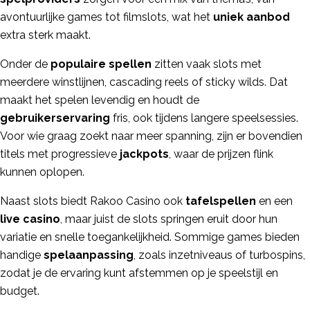
avontuurlijke games tot filmslots, wat het
uniek aanbod
extra sterk maakt.
Onder de
populaire spellen
zitten vaak slots met
meerdere winstlijnen, cascading reels of sticky wilds. Dat
maakt het spelen levendig en houdt de
gebruikerservaring
fris, ook tijdens langere speelsessies.
Voor wie graag zoekt naar meer spanning, zijn er bovendien
titels met progressieve
jackpots
, waar de prijzen flink
kunnen oplopen.
Naast slots biedt Rakoo Casino ook
tafelspellen
en een
live casino
, maar juist de slots springen eruit door hun
variatie en snelle toegankelijkheid. Sommige games bieden
handige
spelaanpassing
, zoals inzetniveaus of turbospins,
zodat je de ervaring kunt afstemmen op je speelstijl en
budget.