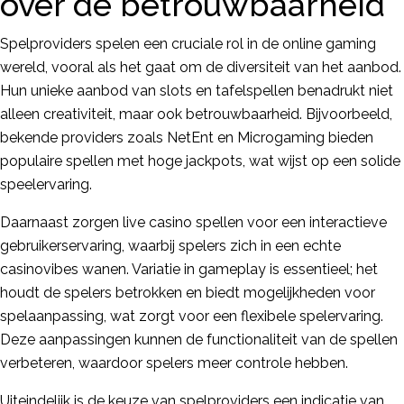
over de betrouwbaarheid
Spelproviders spelen een cruciale rol in de online gaming
wereld, vooral als het gaat om de diversiteit van het aanbod.
Hun unieke aanbod van slots en tafelspellen benadrukt niet
alleen creativiteit, maar ook betrouwbaarheid. Bijvoorbeeld,
bekende providers zoals NetEnt en Microgaming bieden
populaire spellen met hoge jackpots, wat wijst op een solide
speelervaring.
Daarnaast zorgen live casino spellen voor een interactieve
gebruikerservaring, waarbij spelers zich in een echte
casinovibes wanen. Variatie in gameplay is essentieel; het
houdt de spelers betrokken en biedt mogelijkheden voor
spelaanpassing, wat zorgt voor een flexibele spelervaring.
Deze aanpassingen kunnen de functionaliteit van de spellen
verbeteren, waardoor spelers meer controle hebben.
Uiteindelijk is de keuze van spelproviders een indicatie van