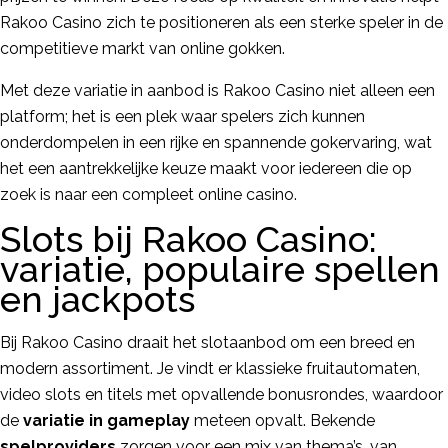
Rakoo Casino zich te positioneren als een sterke speler in de
competitieve markt van online gokken.
Met deze variatie in aanbod is Rakoo Casino niet alleen een
platform; het is een plek waar spelers zich kunnen
onderdompelen in een rijke en spannende gokervaring, wat
het een aantrekkelijke keuze maakt voor iedereen die op
zoek is naar een compleet online casino.
Slots bij Rakoo Casino:
variatie, populaire spellen
en jackpots
Bij Rakoo Casino draait het slotaanbod om een breed en
modern assortiment. Je vindt er klassieke fruitautomaten,
video slots en titels met opvallende bonusrondes, waardoor
de
variatie in gameplay
meteen opvalt. Bekende
spelproviders
zorgen voor een mix van thema’s, van