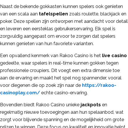
Naast de bekende gokkasten kunnen spelers ook genieten
van een scala aan
tafelspellen
zoals roulette, blackjack en
poker. Deze spellen zijn ontworpen met aandacht voor detail
en leveren een eersteklas gebruikerservaring. Elk spel is
zorgvuldig aangepast om ervoor te zorgen dat spelers
kunnen genieten van hun favoriete varianten.
Een opvallend kenmerk van Rakoo Casino is het
live casino
gedeelte, waar spelers in real-time kunnen gokken tegen
professionele croupiers. Dit voegt een extra dimensie toe
aan de ervaring en maakt het spel nog spannender, vooral
voor diegenen die op zoek zijn naar de
https://rakoo-
casinoplay.com/
echte casino-ervaring.
Bovendien biedt Rakoo Casino unieke
jackpots
en
regelmatig nieuwe toevoegingen aan hun spelaanbod, wat
zorgt voor blijvende spanning en de mogelijkheid om grote
prijzen te winnen. Deze focus op kwaliteit en innovatie helpt