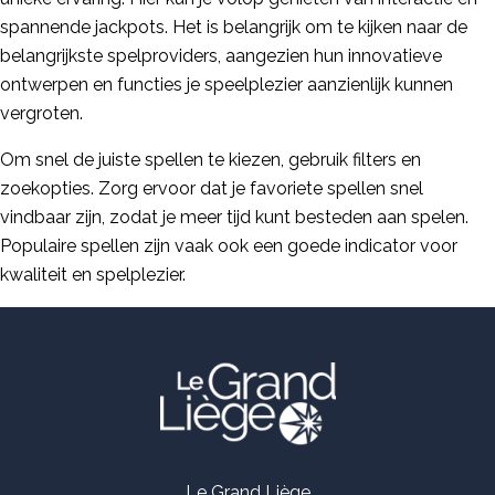
spannende jackpots. Het is belangrijk om te kijken naar de
belangrijkste spelproviders, aangezien hun innovatieve
ontwerpen en functies je speelplezier aanzienlijk kunnen
vergroten.
Om snel de juiste spellen te kiezen, gebruik filters en
zoekopties. Zorg ervoor dat je favoriete spellen snel
vindbaar zijn, zodat je meer tijd kunt besteden aan spelen.
Populaire spellen zijn vaak ook een goede indicator voor
kwaliteit en spelplezier.
Le Grand Liège