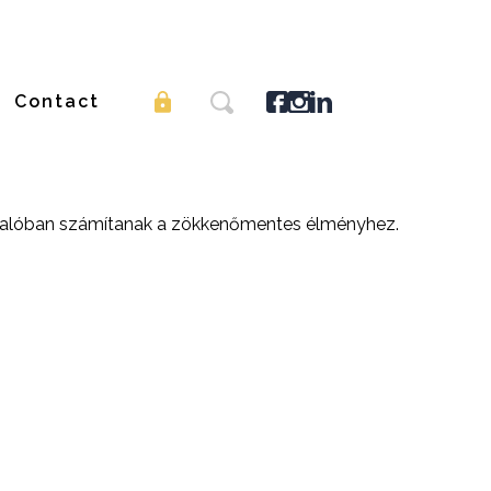
Contact
ek valóban számítanak a zökkenőmentes élményhez.