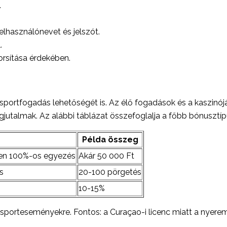
.
felhasználónevet és jelszót.
.
orsítása érdekében.
sportfogadás lehetőségét is. Az élő fogadások és a kaszinój
utalmak. Az alábbi táblázat összefoglalja a főbb bónusztíp
Példa összeg
zően 100%-os egyezés
Akár 50 000 Ft
s
20-100 pörgetés
10-15%
porteseményekre. Fontos: a Curaçao-i licenc miatt a nyeremé