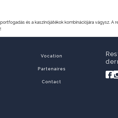
portfogadás és a kaszinójátékok kombinációjára vágysz. A r
!
Res
Vocation
der
Partenaires
Contact