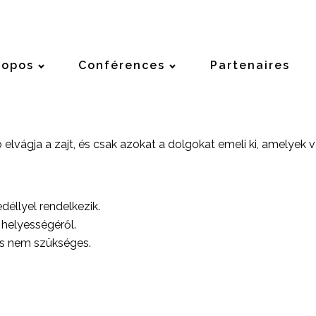
ropos
Conférences
Partenaires
 elvágja a zajt, és csak azokat a dolgokat emeli ki, amely
déllyel rendelkezik.
helyességéről.
és nem szükséges.