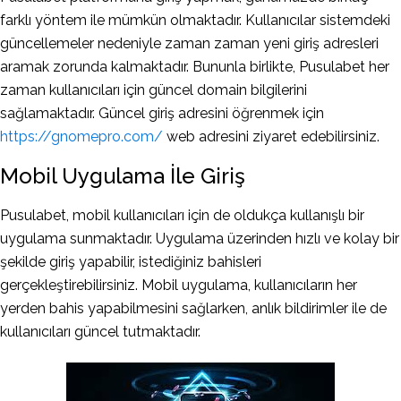
farklı yöntem ile mümkün olmaktadır. Kullanıcılar sistemdeki
güncellemeler nedeniyle zaman zaman yeni giriş adresleri
aramak zorunda kalmaktadır. Bununla birlikte, Pusulabet her
zaman kullanıcıları için güncel domain bilgilerini
sağlamaktadır. Güncel giriş adresini öğrenmek için
https://gnomepro.com/
web adresini ziyaret edebilirsiniz.
Mobil Uygulama İle Giriş
Pusulabet, mobil kullanıcıları için de oldukça kullanışlı bir
uygulama sunmaktadır. Uygulama üzerinden hızlı ve kolay bir
şekilde giriş yapabilir, istediğiniz bahisleri
gerçekleştirebilirsiniz. Mobil uygulama, kullanıcıların her
yerden bahis yapabilmesini sağlarken, anlık bildirimler ile de
kullanıcıları güncel tutmaktadır.