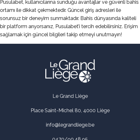
Pusulabet, kullanıcılarına sunduğu avantajlar ve güvenli bahis
ortamı ile dikkat çekmektedir. Güncel giriş adresleri ile
sorunsuz bir deneyim sunmaktadır. Bahis dünyasında kaliteli
bir platform arıyorsanız, Pusulabet’i tercih edebilirsiniz. Erişim
sağlamak için güncel bilgileri takip etmeyi unutmayın!
Le Grand Liège
Place Saint-Michel 80, 4000 Liège
info@legrandliege.be
0470/90.48.95