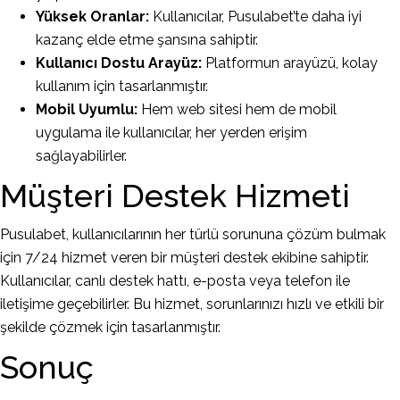
Yüksek Oranlar:
Kullanıcılar, Pusulabet’te daha iyi
kazanç elde etme şansına sahiptir.
Kullanıcı Dostu Arayüz:
Platformun arayüzü, kolay
kullanım için tasarlanmıştır.
Mobil Uyumlu:
Hem web sitesi hem de mobil
uygulama ile kullanıcılar, her yerden erişim
sağlayabilirler.
Müşteri Destek Hizmeti
Pusulabet, kullanıcılarının her türlü sorununa çözüm bulmak
için 7/24 hizmet veren bir müşteri destek ekibine sahiptir.
Kullanıcılar, canlı destek hattı, e-posta veya telefon ile
iletişime geçebilirler. Bu hizmet, sorunlarınızı hızlı ve etkili bir
şekilde çözmek için tasarlanmıştır.
Sonuç