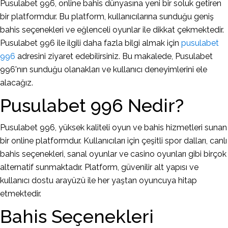
Pusulabet 996, online bahis dünyasına yeni bir soluk getiren
bir platformdur. Bu platform, kullanıcılarına sunduğu geniş
bahis seçenekleri ve eğlenceli oyunlar ile dikkat çekmektedir.
Pusulabet 996 ile ilgili daha fazla bilgi almak için
pusulabet
996
adresini ziyaret edebilirsiniz. Bu makalede, Pusulabet
996'nın sunduğu olanakları ve kullanıcı deneyimlerini ele
alacağız.
Pusulabet 996 Nedir?
Pusulabet 996, yüksek kaliteli oyun ve bahis hizmetleri sunan
bir online platformdur. Kullanıcıları için çeşitli spor dalları, canlı
bahis seçenekleri, sanal oyunlar ve casino oyunları gibi birçok
alternatif sunmaktadır. Platform, güvenilir alt yapısı ve
kullanıcı dostu arayüzü ile her yaştan oyuncuya hitap
etmektedir.
Bahis Seçenekleri