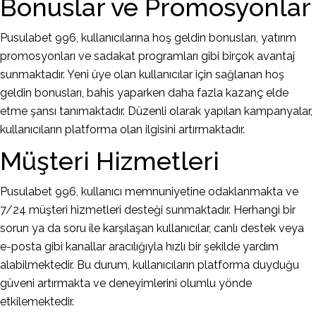
Bonuslar ve Promosyonlar
Pusulabet 996, kullanıcılarına hoş geldin bonusları, yatırım
promosyonları ve sadakat programları gibi birçok avantaj
sunmaktadır. Yeni üye olan kullanıcılar için sağlanan hoş
geldin bonusları, bahis yaparken daha fazla kazanç elde
etme şansı tanımaktadır. Düzenli olarak yapılan kampanyalar,
kullanıcıların platforma olan ilgisini artırmaktadır.
Müşteri Hizmetleri
Pusulabet 996, kullanıcı memnuniyetine odaklanmakta ve
7/24 müşteri hizmetleri desteği sunmaktadır. Herhangi bir
sorun ya da soru ile karşılaşan kullanıcılar, canlı destek veya
e-posta gibi kanallar aracılığıyla hızlı bir şekilde yardım
alabilmektedir. Bu durum, kullanıcıların platforma duyduğu
güveni artırmakta ve deneyimlerini olumlu yönde
etkilemektedir.