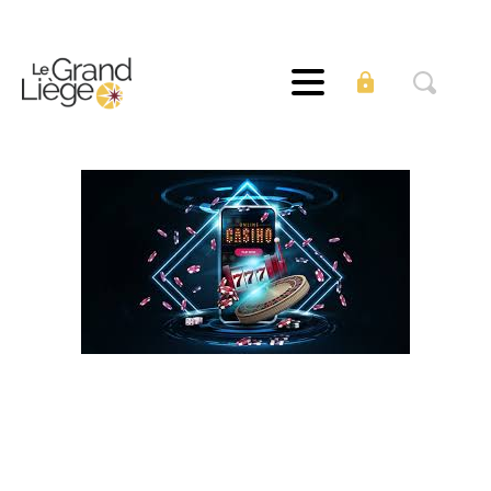
Pusulabet 996 ile
Heyecan Verici
Deneyimler