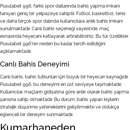
Pusulabet 996, farklı spor dallarında bahis yapma imkanı
tanıyan geniş bir yelpazeye sahiptir. Futbol, basketbol, tenis
ve daha birçok spor dalında kullanıcılara anlık bahis imkanı
sunulmaktadır. Canlı bahis seçeneği sayesinde, maç
esnasında heyecanı katlayarak artırabilirsiniz. Bu tür özellikler,
Pusulabet 996'nın neden bu kadar tercih edildiğini
açıklamaktadır.
Canlı Bahis Deneyimi
Canlı bahis, bahis tutkunları için büyük bir heyecan kaynağıdır.
Pusulabet 996, bu deneyimi en üst seviyeye taşımaktadır.
Kullanıcılar, maçların gidişatına göre anlık olarak bahis yapma
şansına sahip olmaktadır. Bu durum, bahis yapan kişilerin
stratejik düşünme yeteneklerini geliştirmekte ve oldukça
eğlenceli bir deneyim sunmaktadır.
Kumarhaneden