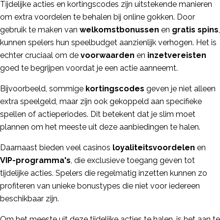
Tijdelijke acties en kortingscodes zijn uitstekende manieren
om extra voordelen te behalen bij online gokken. Door
gebruik te maken van
welkomstbonussen
en
gratis spins
,
kunnen spelers hun speelbudget aanzienlijk verhogen. Het is
echter cruciaal om de
voorwaarden
en
inzetvereisten
goed te begrijpen voordat je een actie aanneemt.
Bijvoorbeeld, sommige
kortingscodes
geven je niet alleen
extra speelgeld, maar zijn ook gekoppeld aan specifieke
spellen of actieperiodes. Dit betekent dat je slim moet
plannen om het meeste uit deze aanbiedingen te halen.
Daarnaast bieden veel casinos
loyaliteitsvoordelen
en
VIP-programma's
, die exclusieve toegang geven tot
tijdelijke acties. Spelers die regelmatig inzetten kunnen zo
profiteren van unieke bonustypes die niet voor iedereen
beschikbaar zijn.
Om het meeste uit deze tijdelijke acties te halen, is het aan te