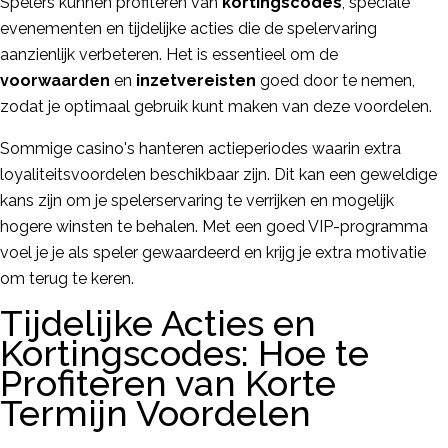
Spelers kunnen profiteren van
kortingscodes
, speciale
evenementen en tijdelijke acties die de spelervaring
aanzienlijk verbeteren. Het is essentieel om de
voorwaarden
en
inzetvereisten
goed door te nemen,
zodat je optimaal gebruik kunt maken van deze voordelen.
Sommige casino's hanteren actieperiodes waarin extra
loyaliteitsvoordelen beschikbaar zijn. Dit kan een geweldige
kans zijn om je spelerservaring te verrijken en mogelijk
hogere winsten te behalen. Met een goed VIP-programma
voel je je als speler gewaardeerd en krijg je extra motivatie
om terug te keren.
Tijdelijke Acties en
Kortingscodes: Hoe te
Profiteren van Korte
Termijn Voordelen