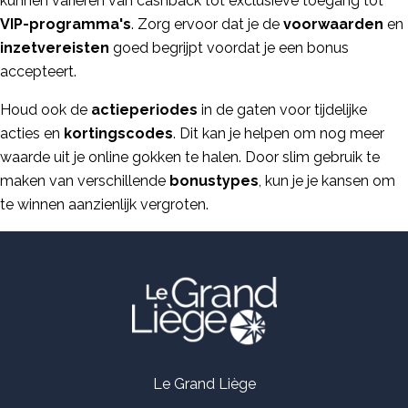
kunnen variëren van cashback tot exclusieve toegang tot
VIP-programma's
. Zorg ervoor dat je de
voorwaarden
en
inzetvereisten
goed begrijpt voordat je een bonus
accepteert.
Houd ook de
actieperiodes
in de gaten voor tijdelijke
acties en
kortingscodes
. Dit kan je helpen om nog meer
waarde uit je online gokken te halen. Door slim gebruik te
maken van verschillende
bonustypes
, kun je je kansen om
te winnen aanzienlijk vergroten.
Le Grand Liège