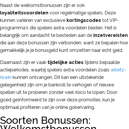
Naast de welkomstbonussen zijn er ook
loyaliteitsvoordelen
voor regelmatige spelers. Deze
kunnen variëren van exclusieve
kortingscodes
tot VIP-
programma's die spelers extra voordelen bieden. Het is
belangrijk om aandacht te besteden aan de
inzetvereisten
die aan deze bonussen zijn verbonden, want ze bepalen hoe
gemakkelijk je je bonusgeld kunt omzetten naar echt geld.
Daarnaast zijn er vaak
tijdelijke acties
tijdens bepaalde
actieperiodes, waarbij spelers extra voordelen zoals
wbetz-
nl.win
kunnen ontvangen. Dit kan een uitstekende
gelegenheid zijn om je bankroll te verhogen of nieuwe
spellen uit te proberen zonder veel risico te lopen. Door
goed geïnformeerd te zijn over deze promoties, kun je
optimaal profiteren van je online gokervaring.
Soorten Bonussen:
Welkomstbonussen,