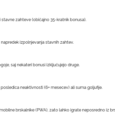
i stavne zahteve (običajno 35-kratnik bonusa).
te napredek izpolnjevanja stavnih zahtev.
je, saj nekateri bonusi izključujejo druge.
posledica neaktivnosti (6+ mesecev) ali suma goljufije.
mobilne brskalnike (PWA), zato lahko igrate neposredno iz brs