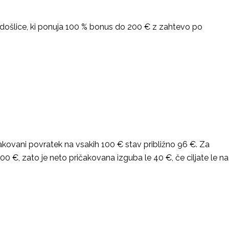
došlice, ki ponuja 100 % bonus do 200 € z zahtevo po
akovani povratek na vsakih 100 € stav približno 96 €. Za
 €, zato je neto pričakovana izguba le 40 €, če ciljate le na