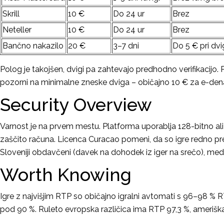
Skrill
10 €
Do 24 ur
Brez
Neteller
10 €
Do 24 ur
Brez
Bančno nakazilo
20 €
3–7 dni
Do 5 € pri dv
Polog je takojšen, dvigi pa zahtevajo predhodno verifikacijo. 
pozorni na minimalne zneske dviga – običajno 10 € za e-dena
Security Overview
Varnost je na prvem mestu. Platforma uporablja 128-bitno ali 
zaščito računa. Licenca Curacao pomeni, da so igre redno preg
Sloveniji obdavčeni (davek na dohodek iz iger na srečo), med
Worth Knowing
Igre z najvišjim RTP so običajno igralni avtomati s 96–98 
pod 90 %. Ruleto evropska različica ima RTP 97,3 %, ameriška