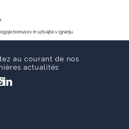
.
ogoje bonusov in uživajte v igranju.
tez au courant de nos
nières actualités