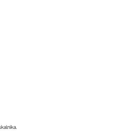
kalnika.