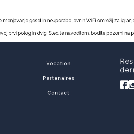
 menjavanje gesel in neuporabo javnih WiFi omrežij za igranje
voj prvi polog in dvig. Sledite navodilom, bodite pozorni na p
Res
Vocation
der
Partenaires
Contact