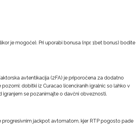
olikor je mogoče). Pri uporabi bonusa (npr. 1bet bonus) bodite
faktorska avtentikacija (2FA) je priporočena za dodatno
zorni: dobitki iz Curacao licenciranih igralnic so lahko v
ed igranjem se pozanimajte o davčni obveznosti.
ajte progresivnim jackpot avtomatom, kjer RTP pogosto pade