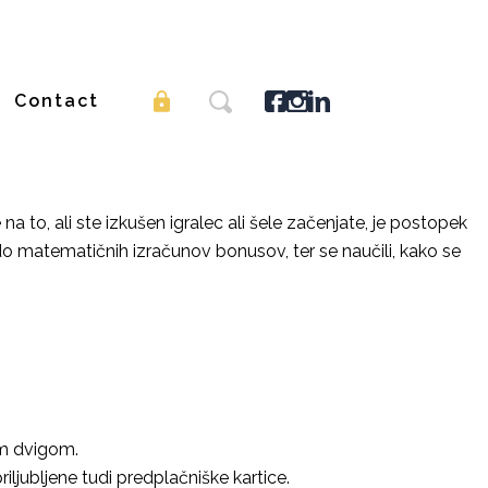
Contact
a to, ali ste izkušen igralec ali šele začenjate, je postopek
 do matematičnih izračunov bonusov, ter se naučili, kako se
im dvigom.
riljubljene tudi predplačniške kartice.